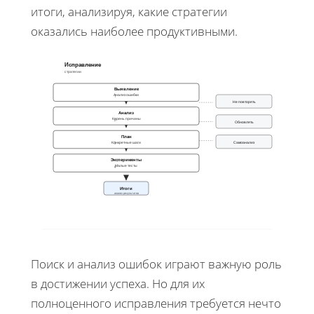
итоги, анализируя, какие стратегии
оказались наиболее продуктивными.
Исправление
стратегии
Выявление
Анализ ошибки
1
Не повторять
Анализ
Корень причины
2
Обновлять
План
Конкретные шаги
Самоанализ
3
Эксперименты
Малые тесты
4
Итоги
анализ результатов
Поиск и анализ ошибок играют важную роль
в достижении успеха. Но для их
полноценного исправления требуется нечто