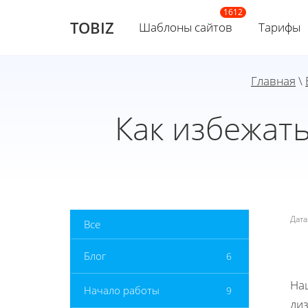
TOBIZ
Шаблоны сайтов
Тарифы
Главная
\
Как избежат
Дат
Все
Блог
6
На
Начало работы
9
ди