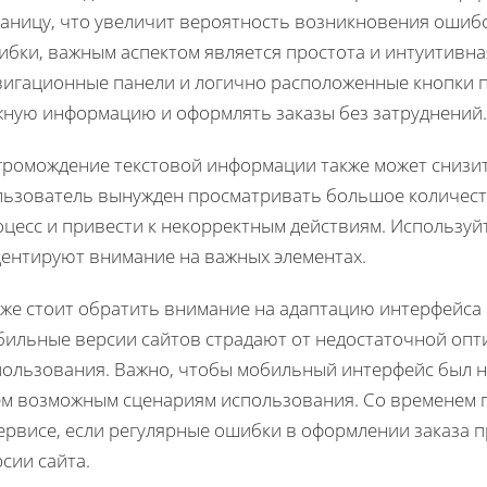
таницу, что увеличит вероятность возникновения ошиб
ибки, важным аспектом является простота и интуитивн
вигационные панели и логично расположенные кнопки 
жную информацию и оформлять заказы без затруднений.
громождение текстовой информации также может снизит
льзователь вынужден просматривать большое количест
оцесс и привести к некорректным действиям. Использу
центируют внимание на важных элементах.
кже стоит обратить внимание на адаптацию интерфейса 
бильные версии сайтов страдают от недостаточной опти
пользования. Важно, чтобы мобильный интерфейс был не
ем возможным сценариям использования. Со временем п
ервисе, если регулярные ошибки в оформлении заказа 
сии сайта.