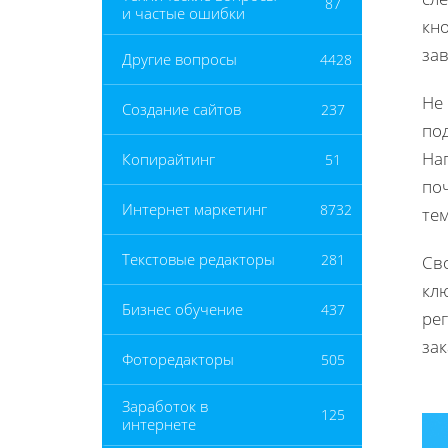
87
и частые ошибки
кно
зав
Другие вопросы
4428
Не
Создание сайтов
237
под
На
Копирайтинг
51
по
Интернет маркетинг
8732
тем
Текстовые редакторы
281
Св
клю
Бизнес обучение
437
ре
зак
Фоторедакторы
505
Заработок в
125
интернете