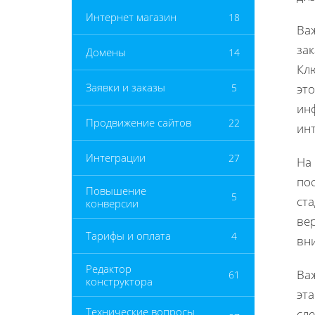
Интернет магазин
18
Ва
за
Домены
14
Кл
Заявки и заказы
5
это
ин
Продвижение сайтов
22
ин
Интеграции
27
На 
по
Повышение
5
ст
конверсии
ве
Тарифы и оплата
4
вни
Редактор
Ва
61
конструктора
эта
Технические вопросы
сл