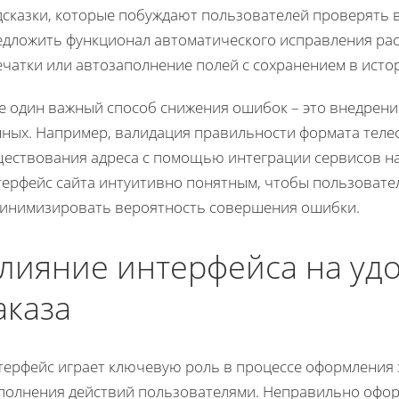
дсказки, которые побуждают пользователей проверять в
едложить функционал автоматического исправления рас
ечатки или автозаполнение полей с сохранением в исто
е один важный способ снижения ошибок – это внедрени
нных. Например, валидация правильности формата теле
ществования адреса с помощью интеграции сервисов нав
терфейс сайта интуитивно понятным, чтобы пользовате
минимизировать вероятность совершения ошибки.
лияние интерфейса на уд
аказа
ерфейс играет ключевую роль в процессе оформления з
полнения действий пользователями. Неправильно офо