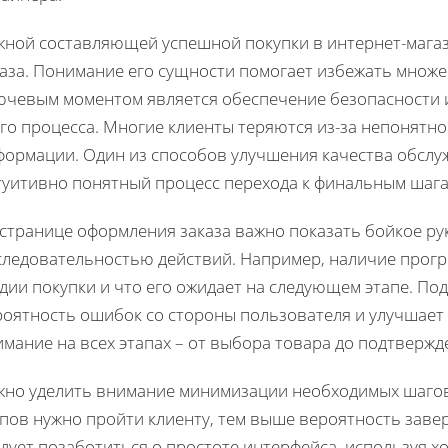
жной составляющей успешной покупки в интернет-мага
каза. Понимание его сущности помогает избежать множ
ючевым моментом является обеспечение безопасности и
го процесса. Многие клиенты теряются из-за непонятно
формации. Один из способов улучшения качества обслуж
туитивно понятный процесс перехода к финальным шага
странице оформления заказа важно показать бойкое ру
следовательностью действий. Например, наличие прогр
адии покупки и что его ожидает на следующем этапе. П
роятность ошибок со стороны пользователя и улучшает
мание на всех этапах – от выбора товара до подтвержде
жно уделить внимание минимизации необходимых шагов
пов нужно пройти клиенту, тем выше вероятность завер
едует позаботиться о простоте интерфейса, используя 