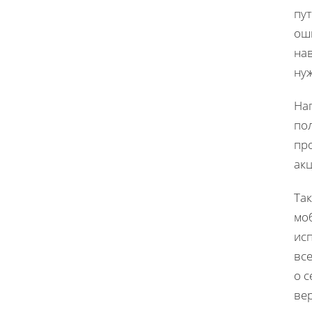
пу
ош
на
ну
На
по
пр
ак
Та
мо
ис
вс
о с
вер