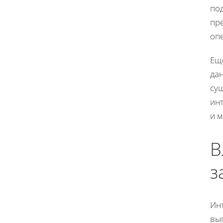
по
пр
оп
Ещ
да
су
ин
и 
В
з
Инт
вы