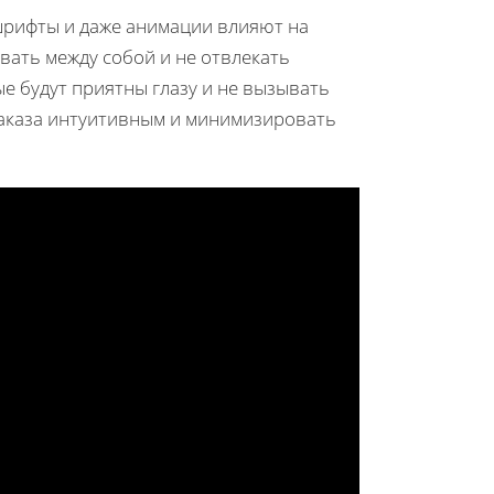
 шрифты и даже анимации влияют на
вать между собой и не отвлекать
е будут приятны глазу и не вызывать
заказа интуитивным и минимизировать