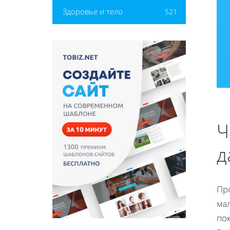
Здоровье и тело
521
Ч
д
Пр
мал
по