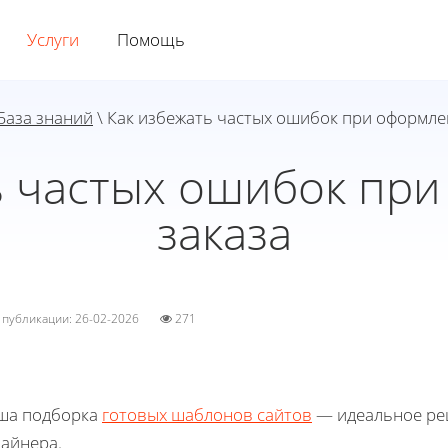
Услуги
Помощь
База знаний
\ Как избежать частых ошибок при оформле
ь частых ошибок пр
заказа
а публикации: 26-02-2026
271
ша подборка
готовых шаблонов сайтов
— идеальное реш
зайнера.