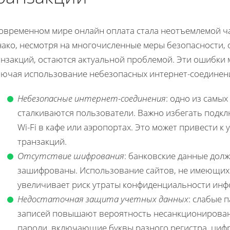
современном мире онлайн оплата стала неотъемлемой 
нако, несмотря на многочисленные меры безопасности,
нзакций, остаются актуальной проблемой. Эти ошибки 
лючая использование небезопасных интернет-соединени
Небезопасные интернет-соединения
: одно из самы
сталкиваются пользователи. Важно избегать подкл
Wi-Fi в кафе или аэропортах. Это может привести к
транзакций.
Отсутствие шифрования
: банковские данные дол
зашифрованы. Использование сайтов, не имеющих
увеличивает риск утраты конфиденциальности инф
Недостаточная защита учетных данных
: слабые 
записей повышают вероятность несанкционирован
пароли, включающие буквы разного регистра, циф