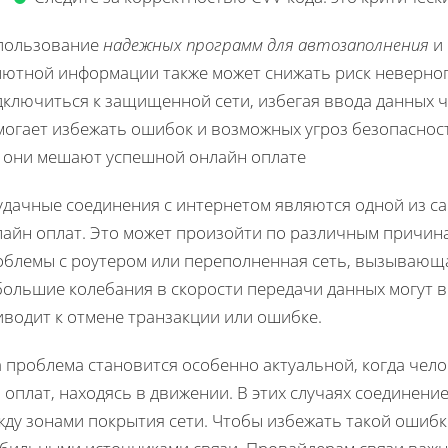
пользование
надежных программ для автозаполнения
и 
лютной информации также может снижать риск неверного
ключиться к защищенной сети, избегая ввода данных че
могает избежать ошибок и возможных угроз безопаснос
к они мешают успешной онлайн оплате
удачные соединения с интернетом являются одной из с
айн оплат. Это может произойти по различным причинам
облемы с роутером или переполненная сеть, вызывающа
ольшие колебания в скорости передачи данных могут в
иводит к отмене транзакции или ошибке.
а проблема становится особенно актуальной, когда чел
 оплат, находясь в движении. В этих случаях соединен
жду зонами покрытия сети. Чтобы избежать такой ошибк