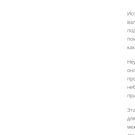
Ис
ва
под
по
ка
Не
онл
пр
неб
пр
Эт
для
ме