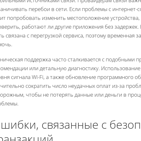
абильными источниками связи. Провайдерам связи важн
раничивать перебои в сети. Если проблемы с интернет-
оит попробовать изменить местоположение устройства,
верить, работают ли другие приложения без задержек.
ь связана с перегрузкой сервиса, поэтому временная з
мочь.
хническая поддержка часто сталкивается с подобными 
комендации или детальную диагностику. Использование
вня сигнала Wi-Fi, а также обновление программного о
чительно сократить число неудачных оплат из-за проб
торожным, чтобы не потерять данные или деньги в про
облемы.
шибки, связанные с безо
ранзакций