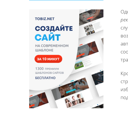
Од
ре
сл
воз
авт
соо
тр
Кр
стр
из
по