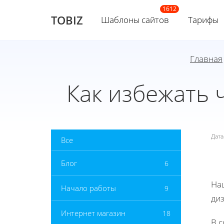
TOBIZ
Шаблоны сайтов
Тарифы
Главная
Как избежать 
Дат
Все
Блог
6
На
Начало работы
9
ди
Интернет магазин
18
В 