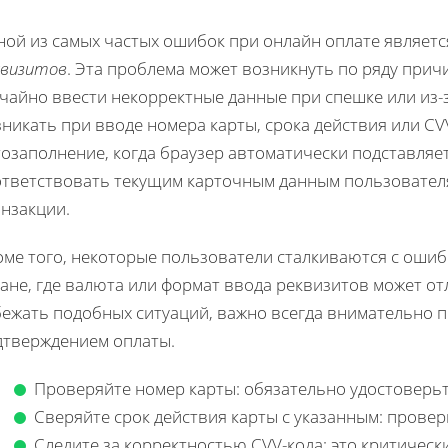
ной из самых частых ошибок при онлайн оплате являет
квизитов
. Эта проблема может возникнуть по ряду прич
учайно ввести некорректные данные при спешке или из-
никать при вводе номера карты, срока действия или CV
озаполнение, когда браузер автоматически подставляет
тветствовать текущим карточным данным пользователя.
анзакции.
оме того, некоторые пользователи сталкиваются с ошиб
ане, где валюта или формат ввода реквизитов может о
бежать подобных ситуаций, важно всегда внимательно 
дтверждением оплаты.
Проверяйте номер карты: обязательно удостоверьт
Сверяйте срок действия карты с указанным: проверь
Следите за корректностью CVV-кода: это критическ