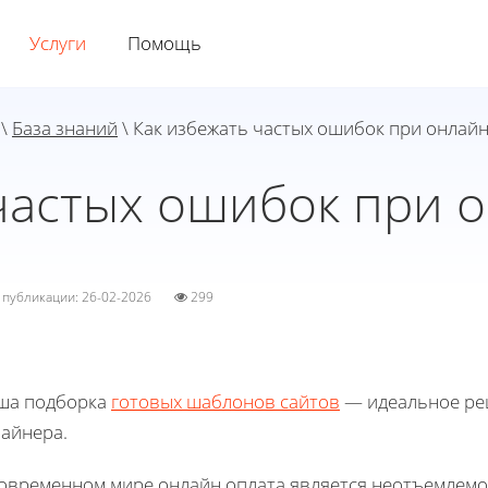
Услуги
Помощь
\
База знаний
\ Как избежать частых ошибок при онлайн
частых ошибок при 
а публикации: 26-02-2026
299
ша подборка
готовых шаблонов сайтов
— идеальное реш
зайнера.
современном мире онлайн оплата является неотъемлем