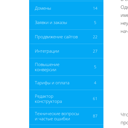
Одн
Домены
14
им
Заявки и заказы
5
неу
нач
Продвижение сайтов
22
Интеграции
27
Повышение
5
конверсии
Тарифы и оплата
4
Редактор
61
конструктора
Технические вопросы
Чт
87
и частые ошибки
пр