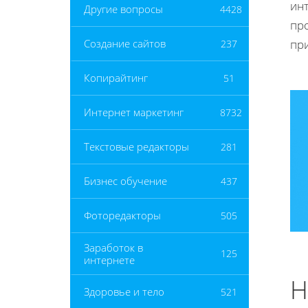
ин
Другие вопросы
4428
пр
пр
Создание сайтов
237
Копирайтинг
51
Интернет маркетинг
8732
Текстовые редакторы
281
Бизнес обучение
437
Фоторедакторы
505
Заработок в
125
интернете
Н
Здоровье и тело
521