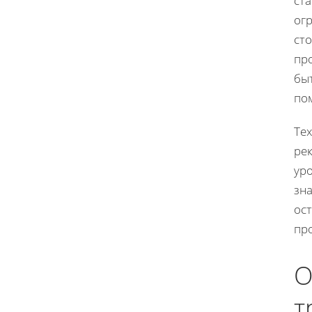
ст
ог
ст
про
быт
по
Те
ре
уро
зна
ос
пр
О
т