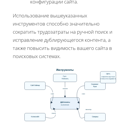
конфигурации сайта.
Использование вышеуказанных
инструментов способно значительно
сократить трудозатраты на ручной поиск и
исправление дублирующегося контента, а
также повысить видимость вашего сайта в
поисковых системах.
Инструменты
Цель
Гугл
сократить вручную
Консоль
и повысить видимость
Скриминг
СайтЛайнер
Фрог
анализ
скан
скан
Дубликаты
выявление
монитор
поиск
Копискейп
Семраш