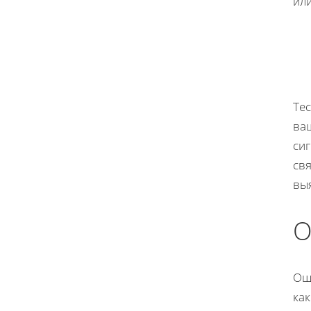
ил
Тес
ваш
сиг
св
вы
О
Ош
как