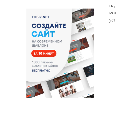
нед
мо
ус