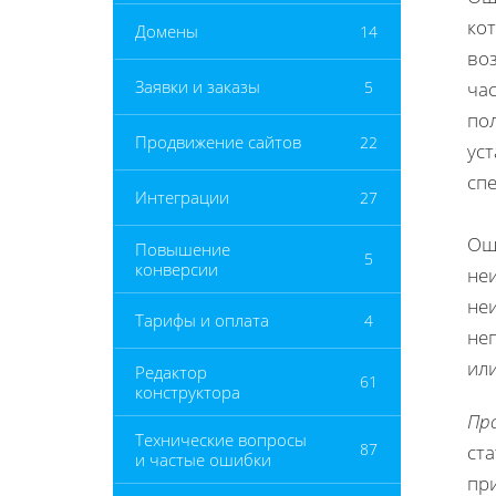
кот
Домены
14
во
Заявки и заказы
5
час
пол
Продвижение сайтов
22
ус
сп
Интеграции
27
Ош
Повышение
5
конверсии
не
не
Тарифы и оплата
4
не
ил
Редактор
61
конструктора
Пр
Технические вопросы
87
ст
и частые ошибки
пр