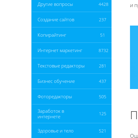
Другие вопросы
4428
и п
Создание сайтов
237
Копирайтинг
51
Интернет маркетинг
8732
Текстовые редакторы
281
Бизнес обучение
437
Фоторедакторы
505
П
Заработок в
125
интернете
Здоровье и тело
521
Оши