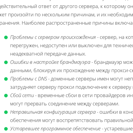
ействительный ответ от другого сервера, к которому он
жет произойти по нескольким причинам, и их необходи
транения. Наиболее распространенные причины включа
Проблемы с сервером происхождения
- сервер, на к
перегружен, недоступен или выключен для техниче
неадекватной передаче данных.
Ошибки в настройке брандмауэра
- брандмауэр мож
данными, блокируя их прохождение между прокси-
Проблемы с DNS
- доменные серверы имен могут неп
затрудняет серверу прокси подключение к серверу
Сбой сети
- временные сбои в сети провайдеров ин
могут прервать соединение между серверами.
Неправильная конфигурация сервера
- ошибки в кон
обеспечения могут воспрепятствовать правильной
Устаревшее программное обеспечение
- устаревшие