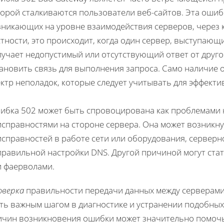
орой сталкиваются пользователи веб-сайтов. Эта ошиб
зникающих на уровне взаимодействия серверов, через 
тности, это происходит, когда один сервер, выступающ
учает недопустимый или отсутствующий ответ от другог
тановить связь для выполнения запроса. Само наличие
ектр неполадок, которые следует учитывать для эффект
ибка 502 может быть спровоцирована как проблемами на
исправностями на стороне сервера. Она может возникну
исправностей в работе сети или оборудования, сервер
правильной настройки DNS. Другой причиной могут стат
и фаерволами.
оверка
правильности передачи данных между серверами 
ать важным шагом в диагностике и устранении подобных
ичин возникновения ошибки может значительно помочь