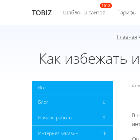
TOBIZ
Шаблоны сайтов
Тарифы
Главная
Как избежать 
Дат
Все
Блог
6
В 
Начало работы
9
инт
Интернет магазин
18
Ош