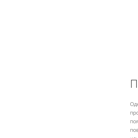
П
Од
пр
по
по