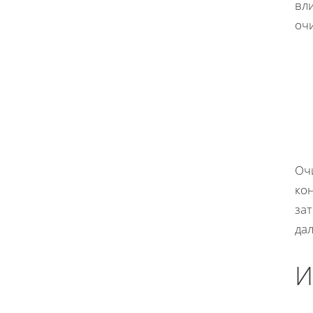
вл
очи
Оч
ко
зат
да
И