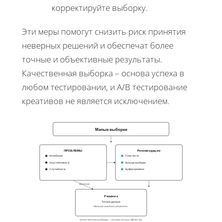
корректируйте выборку.
Эти меры помогут снизить риск принятия
неверных решений и обеспечат более
точные и объективные результаты.
Качественная выборка – основа успеха в
любом тестировании, и A/B тестирование
креативов не является исключением.
Малые выборки
ПРОБЛЕМЫ
Рекомендации
Колебания
План теста
Неустойчивость
Больше выборки
Случайность
Буфер времени
Влияние
Решение
Точнее данные
Меньше ошибок в решениях
Качественная выборка — основа точных A/B тестов