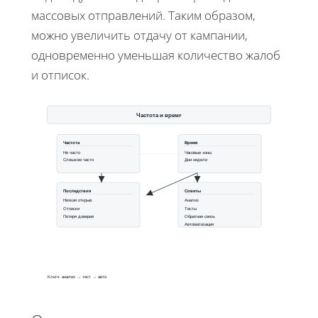
массовых отправлений. Таким образом,
можно увеличить отдачу от кампании,
одновременно уменьшая количество жалоб
и отписок.
Частота и время
Частота
Время
Не часто
Часовые зоны
Слишком часто
Дни недели
Последствия
Советы
Низкая открыв.
Анализ
Отписки
Тесты
Потеря доверия
Обратная связь
Автоматизация
Ключ: анализ → тест → авто