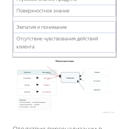
Поверхностное знание
Эмпатия и понимание
Отсутствие чувствования действий
клиента
Несоответствие
Требуемо
Фактически
Знание
Качество
Слушание
Частично
Слушать
Знание
Поверхн
Эмпатия
Эмпатия
Нет эмпатии
Влияние
Плохое знание → снижение доверия
Недослушивание → ошибки
Нет эмпатии → негатив
Инфографика — кратко
Отсутствие персонализации в