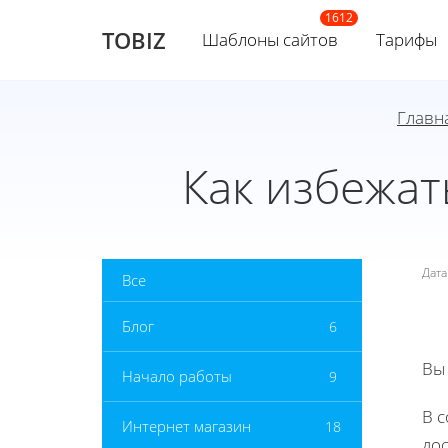
TOBIZ
Шаблоны сайтов
Тарифы
Главн
Как избежат
Дат
Все
Блог
6
Вы
Начало работы
9
В 
Интернет магазин
18
до