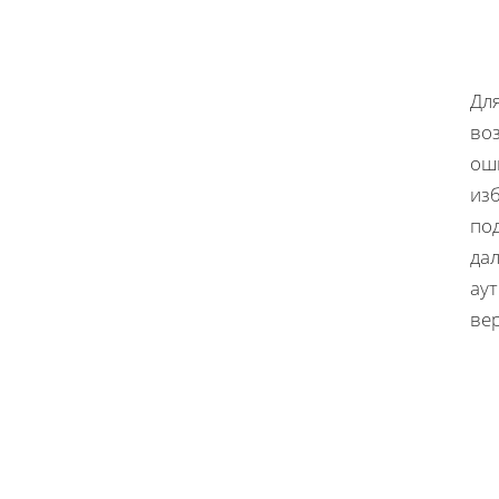
Дл
воз
оши
изб
по
да
ау
ве