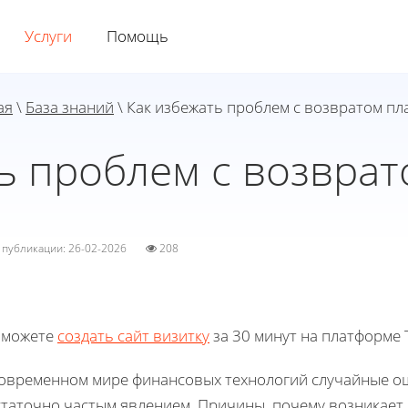
Услуги
Помощь
ая
\
База знаний
\ Как избежать проблем с возвратом пл
ь проблем с возвра
а публикации: 26-02-2026
208
 можете
создать сайт визитку
за 30 минут на платформе T
современном мире финансовых технологий случайные ош
статочно частым явлением. Причины, почему возникает 