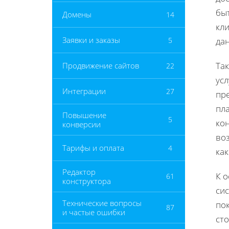
бы
Домены
14
кли
Заявки и заказы
5
да
Так
Продвижение сайтов
22
усл
Интеграции
27
пр
пла
Повышение
5
ко
конверсии
воз
Тарифы и оплата
4
ка
Редактор
К 
61
конструктора
сис
Технические вопросы
пок
87
и частые ошибки
ст