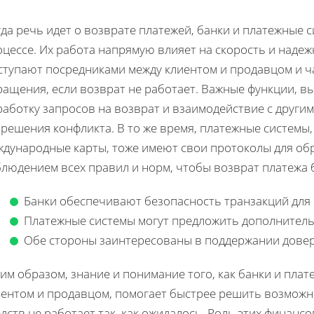
да речь идет о возврате платежей, банки и платежные 
цессе. Их работа напрямую влияет на скорость и надеж
ступают посредниками между клиентом и продавцом и ч
ращения, если возврат не работает. Важные функции, 
работку запросов на возврат и взаимодействие с друг
решения конфликта. В то же время, платежные системы,
ждународные карты, тоже имеют свои протоколы для обр
блюдением всех правил и норм, чтобы возврат платежа 
Банки обеспечивают безопасность транзакций для
Платежные системы могут предложить дополнитель
Обе стороны заинтересованы в поддержании довер
им образом, знание и понимание того, как банки и пла
иентом и продавцом, помогает быстрее решить возможны
дств не работает так, как ожидалось. Роль этих финанс