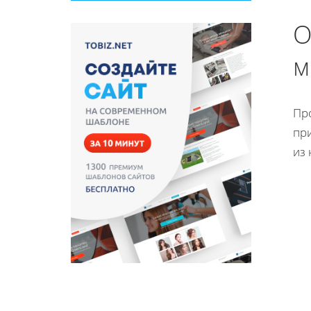
О
м
Про
при
из 