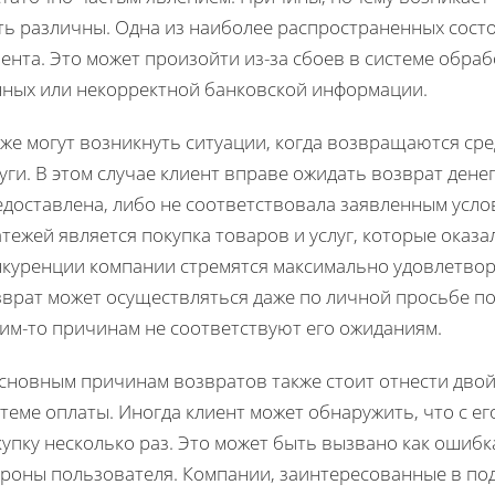
ть различны. Одна из наиболее распространенных сост
ента. Это может произойти из-за сбоев в системе обр
нных или некорректной банковской информации.
же могут возникнуть ситуации, когда возвращаются ср
уги. В этом случае клиент вправе ожидать возврат денег,
едоставлена, либо не соответствовала заявленным усл
тежей является покупка товаров и услуг, которые оказа
нкуренции компании стремятся максимально удовлетвор
врат может осуществляться даже по личной просьбе пок
ким-то причинам не соответствуют его ожиданиям.
основным причинам возвратов также стоит отнести двой
теме оплаты. Иногда клиент может обнаружить, что с его
упку несколько раз. Это может быть вызвано как ошибк
ороны пользователя. Компании, заинтересованные в по