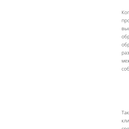
Ког
про
вы
об
об
раз
ме
со
Так
кл
сре