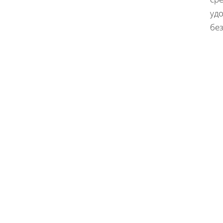
уд
без