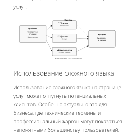
услуг.
Ошибка
Ясно
Ясность
Конкретика
Проблема
Неконкретные
описания
Доверие
Ценно
Ценность
Клиент уходит
Удержание
Выгода
и заказы
Доказательства
Доказ.
Отзывы и кейсы
Четкие описания → больше доверия
Использование сложного языка
Использование сложного языка на странице
услуг может отпугнуть потенциальных
клиентов. Особенно актуально это для
бизнеса, где технические термины и
профессиональный жаргон могут показаться
непонятными большинству пользователей.