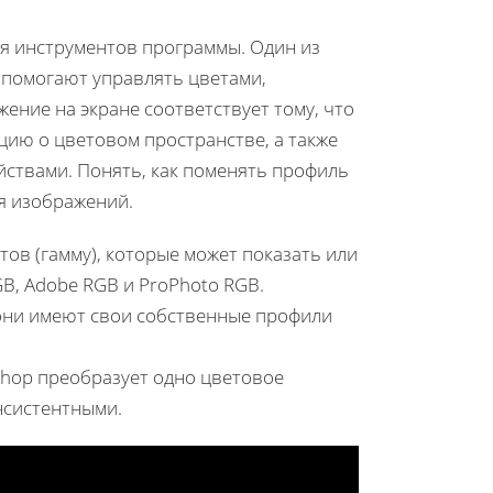
ия инструментов программы. Один из
 помогают управлять цветами,
ение на экране соответствует тому, что
ию о цветовом пространстве, а также
ствами. Понять, как поменять профиль
я изображений.
ов (гамму), которые может показать или
B, Adobe RGB и ProPhoto RGB.
они имеют свои собственные профили
shop преобразует одно цветовое
нсистентными.