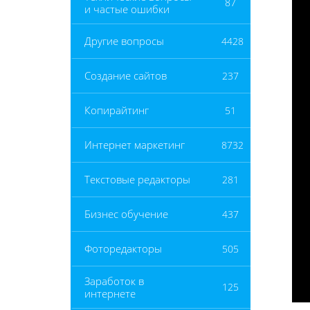
87
и частые ошибки
Другие вопросы
4428
Создание сайтов
237
Копирайтинг
51
Интернет маркетинг
8732
Текстовые редакторы
281
Бизнес обучение
437
Фоторедакторы
505
Заработок в
125
интернете