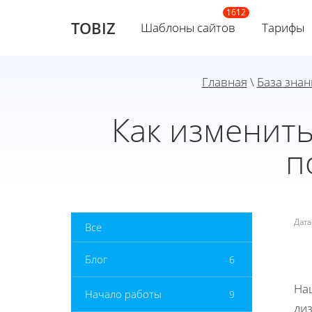
TOBIZ
Шаблоны сайтов
Тарифы
Главная
\
База знан
Как изменить
п
Дат
Все
Блог
6
На
Начало работы
9
ди