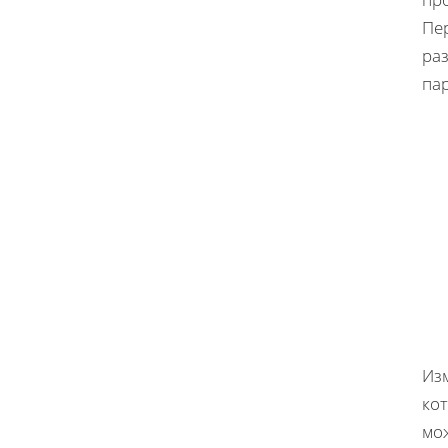
Пе
ра
па
Из
ко
мо