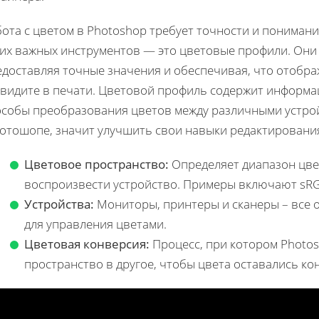
бота с цветом в Photoshop требует точности и пониман
ких важных инструментов — это цветовые профили. Они
доставляя точные значения и обеспечивая, что отображ
 видите в печати. Цветовой профиль содержит информац
особы преобразования цветов между различными устрой
фотошопе, значит улучшить свои навыки редактировани
Цветовое пространство:
Определяет диапазон цвет
воспроизвести устройство. Примеры включают sRG
Устройства:
Мониторы, принтеры и сканеры – все 
для управления цветами.
Цветовая конверсия:
Процесс, при котором Photo
пространство в другое, чтобы цвета оставались ко