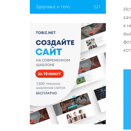
Здоровье и тело
521
Ис
ка
к 
вы
фо
ко