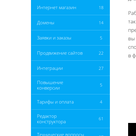
Интернет магазин
18
Ра
та
Домены
14
пре
Заявки и заказы
5
вы
сп
Продвижение сайтов
22
в 
Интеграции
27
Повышение
5
конверсии
Тарифы и оплата
4
Редактор
61
конструктора
Технические вопросы