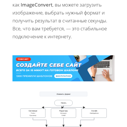
как
ImageConvert
, вы можете загрузить
изображение, выбрать нужный формат и
получить результат в считанные секунды.
Все, что вам требуется, — это стабильное
подключение к интернету.
Изменить формат
Начать
Системные
Редакторы
Онлайн
Пэйнт
Фотошоп
ИмейджКонв
Просмотр
ГИМП