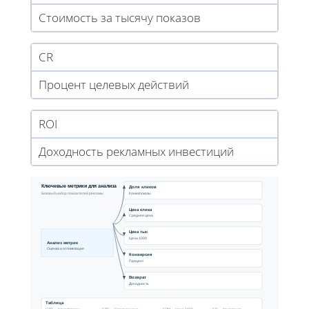
Стоимость за тысячу показов
CR
Процент целевых действий
ROI
Доходность рекламных инвестиций
Ключевые метрики для анализа
Доля кликов
Клики/показы
Базовый набор показателей рекламы
Цена клика
Средняя цена
Цена тыс
Цена 1000
Анализ метрик
Оценка и оптимизация
Конверсия
Процент
Возврат
Доходность
Таблица
CTR — Клики/показы
CPM — Цена 1000