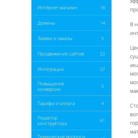
эфф
Интернет магазин
18
про
Домены
14
В 
инт
Заявки и заказы
5
Це
Продвижение сайтов
22
су
акц
Интеграции
27
мог
мо
Повышение
5
конверсии
ма
Тарифы и оплата
4
Сто
во
Редактор
61
го
конструктора
ма
Технические вопросы