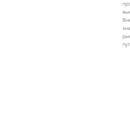
пр
вы
Вн
зн
ры
пу