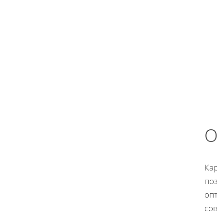
О
Ка
по
оп
со