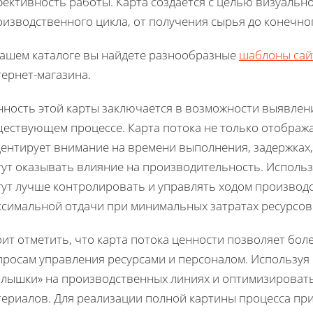
ективность работы. Карта создается с целью визуально
изводственного цикла, от получения сырья до конечно
нашем каталоге вы найдете разнообразные
шаблоны сай
ернет-магазина.
нность этой карты заключается в возможности выявлен
ществующем процессе. Карта потока не только отобража
ентирует внимание на времени выполнения, задержках, 
ут оказывать влияние на производительность. Использ
гут лучше контролировать и управлять ходом производ
ксимальной отдачи при минимальных затратах ресурсов
ит отметить, что карта потока ценности позволяет бол
просам управления ресурсами и персоналом. Используя
рлышки» на производственных линиях и оптимизировать
териалов. Для реализации полной картины процесса пр