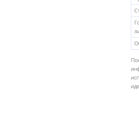
С
Г
л
О
По
ин
ис
иде