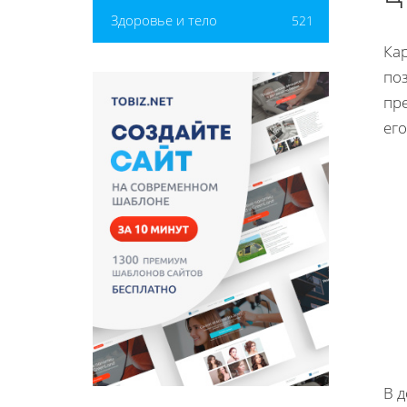
Здоровье и тело
521
Ка
по
пр
его
В 