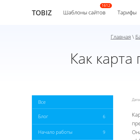
TOBIZ
Шаблоны сайтов
Тарифы
Главная
\
Б
Как карта
Дат
Все
Кар
Блог
6
пр
Он
Начало работы
9