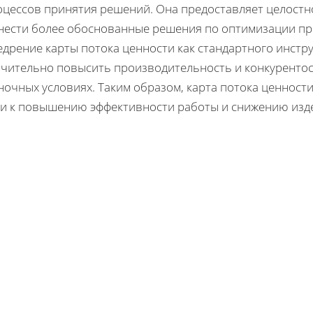
оцессов принятия решений. Она предоставляет целостно
нести более обоснованные решения по оптимизации пр
едрение карты потока ценности как стандартного инстр
ачительно повысить производительность и конкуренто
ночных условиях. Таким образом, карта потока ценнос
ти к повышению эффективности работы и снижению изд