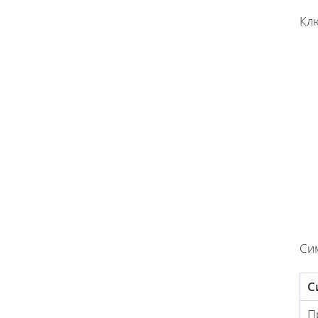
Кл
Си
С
П