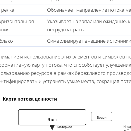
трелка
Обозначает направление потока м
оризонтальная
Указывает на запас или ожидание, к
иния
нетрудозатраты.
блако
Символизирует внешние источники 
нимание и использование этих элементов и символов п
формативную карту потока, что способствует улучшени
пользованию ресурсов в рамках бережливого производс
нтифицировать и устранять узкие места, сокращая поте
Карта потока ценности
Время
Этап
Инф
Материал