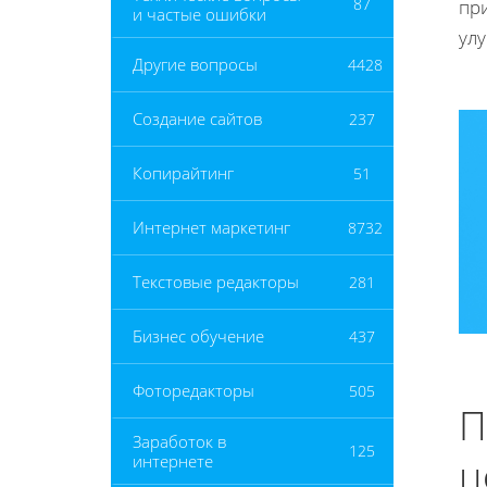
87
пр
и частые ошибки
ул
Другие вопросы
4428
Создание сайтов
237
Копирайтинг
51
Интернет маркетинг
8732
Текстовые редакторы
281
Бизнес обучение
437
Фоторедакторы
505
П
Заработок в
125
ц
интернете