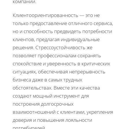
компании.
Клиентоориентированность — это не
только предоставление отличного сервиса,
но и способность предвидеть потребности
клиентов, предлагая индивидуальные
решения. Стрессоустойчивость же
позволяет профессионалам сохранять
спокойствие и уверенность в критических
ситуациях, обеспечивая непрерывность
бизнеса даже в самых трудных
обстоятельствах. Вместе эти качества
создают мощный инструмент для
построения долгосрочных
взаимоотношений с клиентами, укрепления
доверия и повышения лояльности
потребителей.