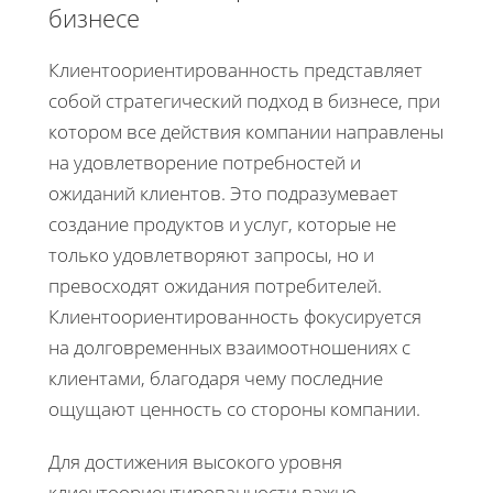
бизнесе
Клиентоориентированность представляет
собой стратегический подход в бизнесе, при
котором все действия компании направлены
на удовлетворение потребностей и
ожиданий клиентов. Это подразумевает
создание продуктов и услуг, которые не
только удовлетворяют запросы, но и
превосходят ожидания потребителей.
Клиентоориентированность фокусируется
на долговременных взаимоотношениях с
клиентами, благодаря чему последние
ощущают ценность со стороны компании.
Для достижения высокого уровня
клиентоориентированности важно