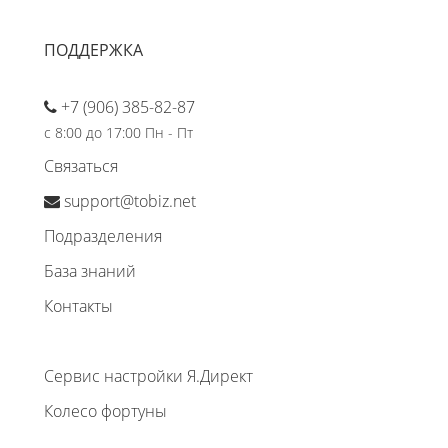
ПОДДЕРЖКА
+7 (906) 385-82-87
с 8:00 до 17:00 Пн - Пт
Связаться
support@tobiz.net
Подразделения
База знаний
Контакты
Сервис настройки Я.Директ
Колесо фортуны