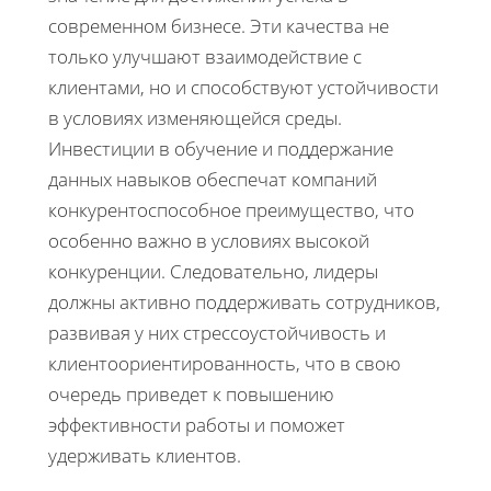
современном бизнесе. Эти качества не
только улучшают взаимодействие с
клиентами, но и способствуют устойчивости
в условиях изменяющейся среды.
Инвестиции в обучение и поддержание
данных навыков обеспечат компаний
конкурентоспособное преимущество, что
особенно важно в условиях высокой
конкуренции. Следовательно, лидеры
должны активно поддерживать сотрудников,
развивая у них стрессоустойчивость и
клиентоориентированность, что в свою
очередь приведет к повышению
эффективности работы и поможет
удерживать клиентов.