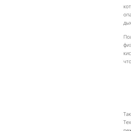
ко
оп
дых
По
фи
кис
чт
Та
Тех
ре