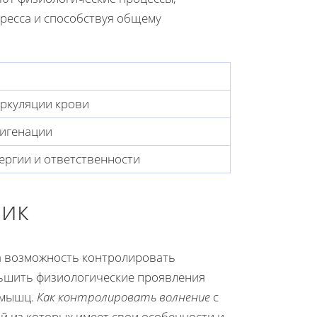
ресса и способствуя общему
ркуляции крови
сигенации
ргии и ответственности
ник
а возможность контролировать
ньшить физиологические проявления
 мышц.
Как контролировать волнение
с
 из которых имеет свои особенности и