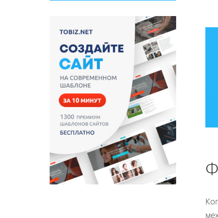
Ф
Ко
мех