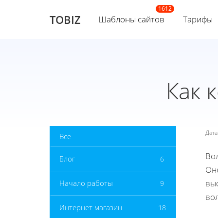
TOBIZ
Шаблоны сайтов
Тарифы
Как 
Дат
Все
Во
Блог
6
Оно
вы
Начало работы
9
вол
Интернет магазин
18