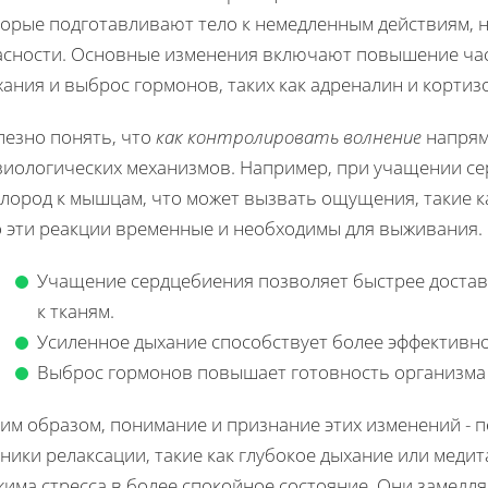
торые подготавливают тело к немедленным действиям,
асности. Основные изменения включают повышение ча
ания и выброс гормонов, таких как адреналин и кортиз
лезно понять, что
как контролировать волнение
напрям
зиологических механизмов. Например, при учащении се
лород к мышцам, что может вызвать ощущения, такие ка
о эти реакции временные и необходимы для выживания.
Учащение сердцебиения позволяет быстрее достав
к тканям.
Усиленное дыхание способствует более эффективно
Выброс гормонов повышает готовность организма 
ким образом, понимание и признание этих изменений - 
ники релаксации, такие как глубокое дыхание или меди
жима стресса в более спокойное состояние. Они замедл