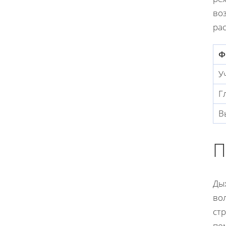
во
ра
Ф
У
Г
В
П
Ды
во
ст
по