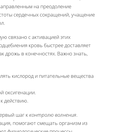
 направленным на преодоление
стоты сердечных сокращений, учащение
ол.
ую связано с активацией этих
рдцебиения кровь быстрее доставляет
к дрожь в конечностях. Важно знать,
лять кислород и питательные вещества
й оксигенации.
к действию.
первый шаг к
контролю волнения
.
тация, помогают смещать организм из
яют физиологические процессы,