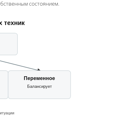
обственным состоянием.
х техник
Переменное
Балансирует
ситуации