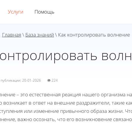
Услуги
Помощь
Главная
\
База знаний
\ Как контролировать волнение
контролировать вол
а публикации: 20-01-2026
224
лнение – это естественная реакция нашего организма н
 возникает в ответ на внешние раздражители, такие к
ступления или изменение привычного образа жизни. Чт
нение, важно осознать, что его возникновение связан