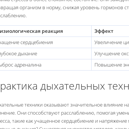
звращая организм в норму, снижая уровень гормонов ст
сслаблению.
изиологическая реакция
Эффект
чащение сердцебиения
Увеличение ци
лубокое дыхание
Улучшение ок
ыброс адреналина
Повышение эне
рактика дыхательных тех
хательные техники оказывают значительное влияние н
лнение. Они способствуют расслаблению, помогая уме
ресса, такие как учащенное сердцебиение и напряжение
мощью дыхания? Существует множество методов, каждый