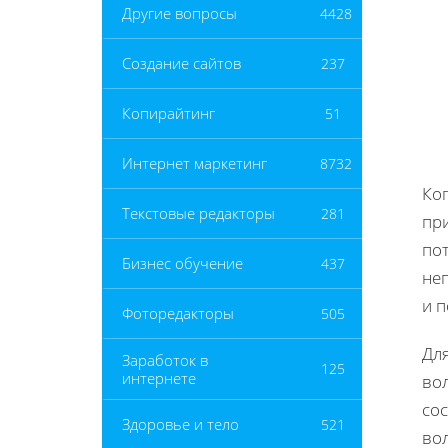
Другие вопросы
4428
Создание сайтов
237
Копирайтинг
51
Интернет маркетинг
8732
Ког
Текстовые редакторы
281
при
по
Бизнес обучение
437
не
и 
Фоторедакторы
505
Дл
Заработок в
125
интернете
во
сос
Здоровье и тело
521
вол