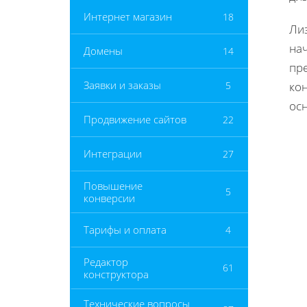
Интернет магазин
18
Ли
на
Домены
14
пр
Заявки и заказы
5
кон
ос
Продвижение сайтов
22
Интеграции
27
Повышение
5
конверсии
Тарифы и оплата
4
Редактор
61
конструктора
Технические вопросы