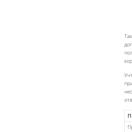
Та
дог
по
кор
Учт
при
не
отв
П
П