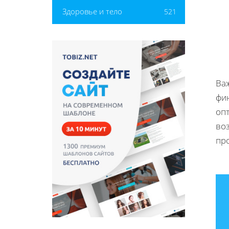
Здоровье и тело
521
Важ
фи
оп
во
пр