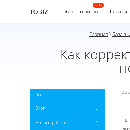
TOBIZ
Шаблоны сайтов
Тарифы
Главная
\
База з
Как коррек
п
Дат
Все
Блог
6
На
Начало работы
9
ди