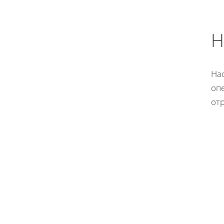
Н
На
оп
отр