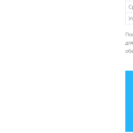
С
У
Пос
для
обе