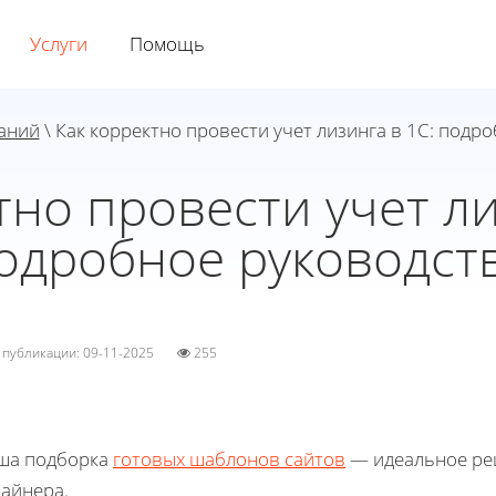
Услуги
Помощь
наний
\ Как корректно провести учет лизинга в 1С: подр
тно провести учет ли
одробное руководст
а публикации: 09-11-2025
255
ша подборка
готовых шаблонов сайтов
— идеальное реш
зайнера.