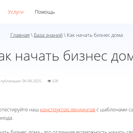
Услуги
Помощь
Главная
\
База знаний
\ Как начать бизнес дома
ак начать бизнес до
а публикации: 06-08-2025
328
отестируйте наш
конструктор лендингов
с шаблонами са
риода.
чать бизнес дома - это отличная возможность начать с