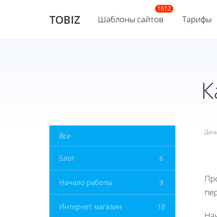
TOBIZ
Шаблоны сайтов
Тарифы
К
Дат
Все
Блог
6
Пр
Начало работы
9
пе
Интернет магазин
18
На