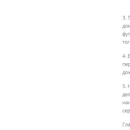
3. 
до
фут
то
4.
пер
до
5. 
дел
на
се
Гла