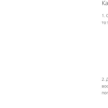
Ка
1. 
то 
2. 
вос
по