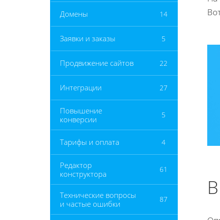
Во
Домены
14
Заявки и заказы
5
Продвижение сайтов
22
Интеграции
27
Повышение
5
конверсии
Тарифы и оплата
4
Редактор
61
конструктора
В
Технические вопросы
87
и частые ошибки