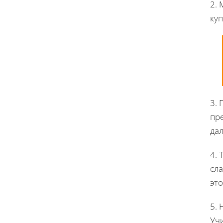
2. 
куп
3.
пре
да
4. 
сла
эт
5. 
Уч