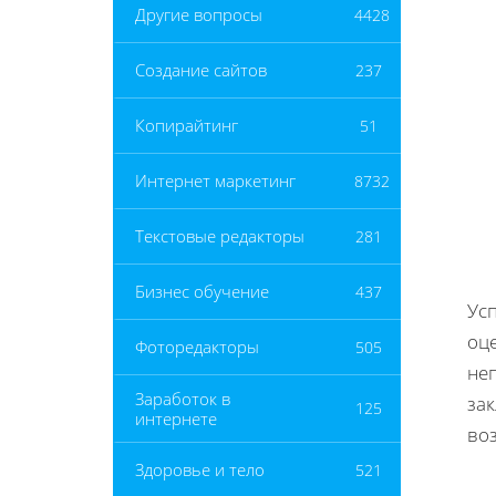
Другие вопросы
4428
Создание сайтов
237
Копирайтинг
51
Интернет маркетинг
8732
Текстовые редакторы
281
Бизнес обучение
437
Ус
оце
Фоторедакторы
505
не
Заработок в
за
125
интернете
во
Здоровье и тело
521