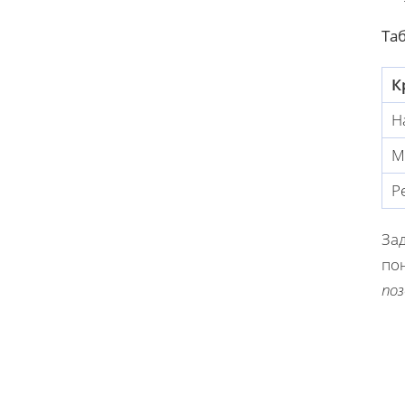
Та
К
Н
М
Р
За
пон
поз