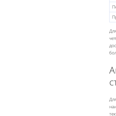
П
П
Дл
че
дос
бо
А
с
Дл
на
те