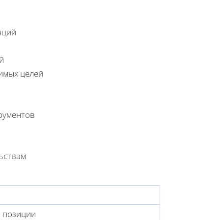
нций
й
имых целей
рументов
ьствам
 позиции