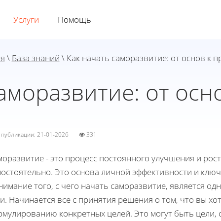
Услуги
Помощь
ая
\
База знаний
\ Как начать саморазвитие: от основ к п
аморазвитие: от осн
а публикации: 21-01-2026
331
оразвитие - это процесс постоянного улучшения и рост
мостоятельно. Это основа личной эффективности и ключ
имание того, с чего начать саморазвитие, является од
и. Начинается все с принятия решения о том, что вы хо
рмулированию конкретных целей. Это могут быть цели, 