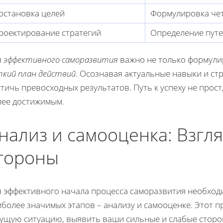
остановка целей
Формулировка чет
роектирование стратегий
Определение путе
я
эффективного саморазвития
важно не только формули
ткий план действий
. Осознавая актуальные навыки и с
тичь превосходных результатов. Путь к успеху не прос
лее достижимым.
нализ и самооценка: Взгля
тороны
я эффективного начала процесса саморазвития необход
иболее значимых этапов – анализу и самооценке. Этот 
кущую ситуацию, выявить ваши сильные и слабые сторо