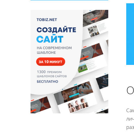
О
Сам
ли
ра