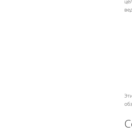
цел
вед
Эти
обз
С