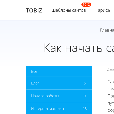
TOBIZ
Шаблоны сайтов
Тарифы
Главн
Как начать с
Дат
Все
Сам
Блог
6
са
Пон
Начало работы
9
пут
Интернет магазин
18
фо