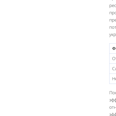
рес
пр
пр
по
ук
Ф
О
С
Н
По
эф
от
эф