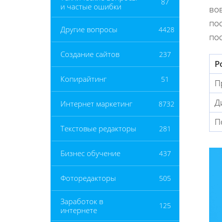
87
и частые ошибки
во
по
Другие вопросы
4428
по
Создание сайтов
237
Р
Копирайтинг
51
П
Д
Интернет маркетинг
8732
П
Текстовые редакторы
281
Бизнес обучение
437
Фоторедакторы
505
Заработок в
125
интернете