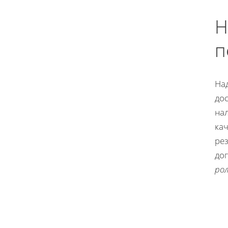
Н
п
На
до
на
ка
рез
до
ро