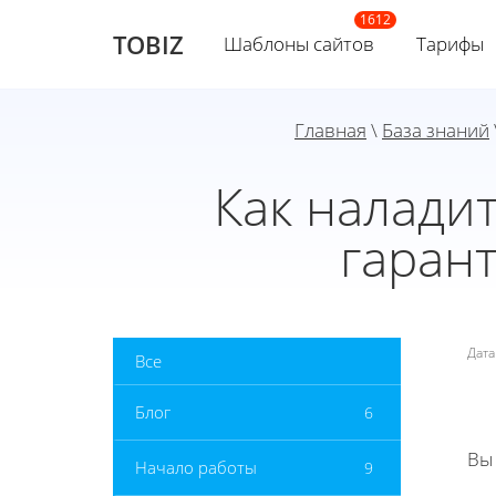
TOBIZ
Шаблоны сайтов
Тарифы
Главная
\
База знаний
Как налади
гаран
Дат
Все
Блог
6
Вы
Начало работы
9