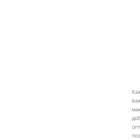
Каж
ва
ма
доб
оп
поз