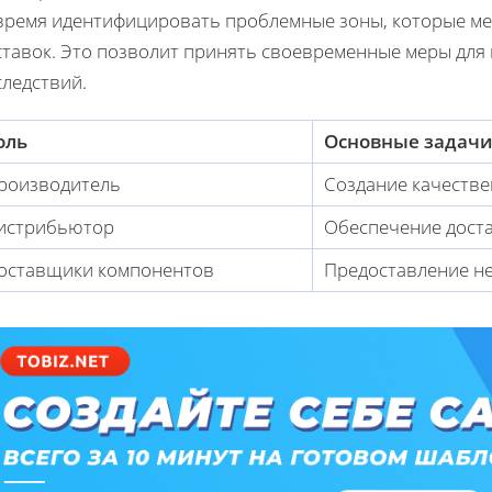
время идентифицировать проблемные зоны, которые 
ставок. Это позволит принять своевременные меры дл
следствий.
оль
Основные задач
роизводитель
Создание качеств
истрибьютор
Обеспечение доста
оставщики компонентов
Предоставление н