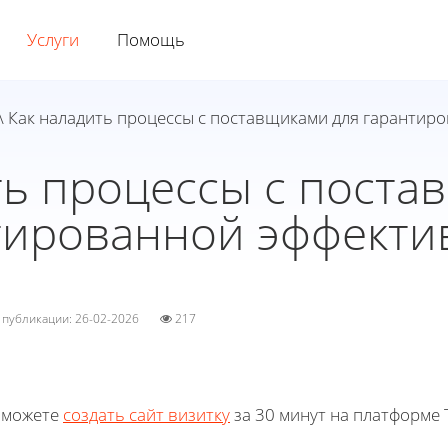
Услуги
Помощь
\ Как наладить процессы с поставщиками для гарантир
ть процессы с поста
тированной эффекти
а публикации: 26-02-2026
217
 можете
создать сайт визитку
за 30 минут на платформе T