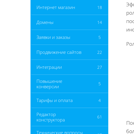
Эф
Интернет магазин
18
ро
пос
Домены
14
ин
Заявки и заказы
5
Рол
Продвижение сайтов
22
Интеграции
27
Повышение
5
конверсии
Тарифы и оплата
4
Редактор
61
конструктора
По
бо
Технические вопросы