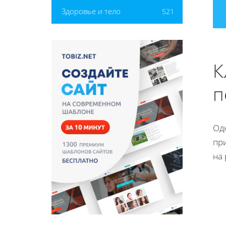
Здоровье и тело
521
К
п
Од
пр
на 