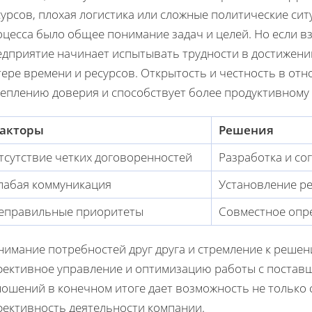
урсов, плохая логистика или сложные политические сит
оцесса было общее понимание задач и целей. Но если 
едприятие начинает испытывать трудности в достижении
тере времени и ресурсов. Открытость и честность в от
реплению доверия и способствует более продуктивному 
акторы
Решения
тсутствие четких договоренностей
Разработка и со
лабая коммуникация
Установление ре
еправильные приоритеты
Совместное опре
нимание потребностей друг друга и стремление к реше
фективное управление и оптимизацию работы с поставщ
ношений в конечном итоге дает возможность не только 
фективность деятельности компании.