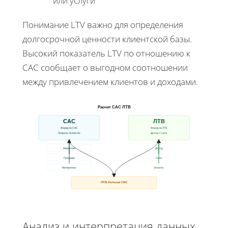
или услуги
Понимание LTV важно для определения
долгосрочной ценности клиентской базы.
Высокий показатель LTV по отношению к
CAC сообщает о выгодном соотношении
между привлечением клиентов и доходами.
Расчет САС ЛТВ
САС
ЛТВ
Формула САС
Формула ЛТВ
Затраты / Клиенты
Доход × Срок
Маркетинг
Доход
Продажи
Срок
Материалы
Затраты
ЛТВ больше САС
Анализ и интерпретация данных