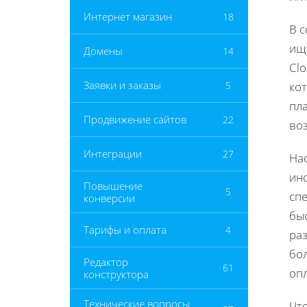
Интернет магазин
18
В 
ищ
Домены
14
Clo
Заявки и заказы
5
кот
пл
Продвижение сайтов
22
во
Интеграции
27
На
инс
Повышение
5
сп
конверсии
бы
Тарифы и оплата
4
ра
бо
Редактор
61
оп
конструктора
Технические вопросы
Чт