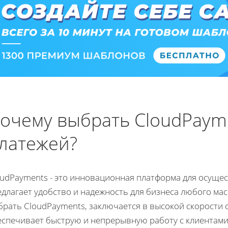
очему выбрать CloudPayme
латежей?
oudPayments - это инновационная платформа для осущес
едлагает удобство и надежность для бизнеса любого ма
брать CloudPayments, заключается в высокой скорости 
еспечивает быструю и непрерывную работу с клиентам