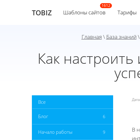
TOBIZ
Шаблоны сайтов
Тарифы
Главная
\
База знаний
\
Как настроить
усп
Дат
Все
Блог
6
В 
Начало работы
9
инт