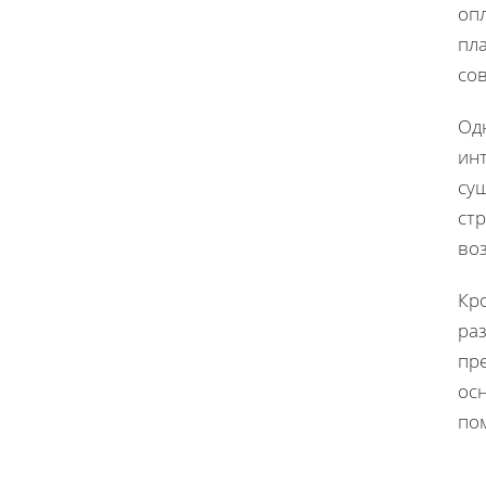
оп
пл
со
Од
инт
су
ст
во
Кр
раз
пр
ос
по