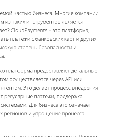
лемой частью бизнеса. Многие компании
м из таких инструментов является
ает? CloudPayments – это платформа,
ть платежи с банковских карт и других
ысокую степень безопасности и
а.
ако платформа предоставляет детальные
том осуществляется через API или
нтентом. Это делает процесс внедрения
т регулярные платежи, поддержка
истемами. Для бизнеса это означает
х регионов и упрощение процесса
нимать его основные элементы. Первое,