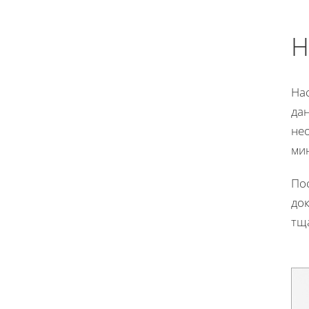
Н
На
дан
не
ми
По
до
тщ