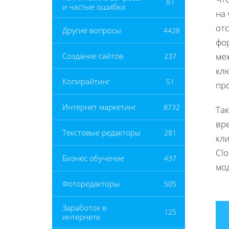
87
и частые ошибки
на 
от
Другие вопросы
4428
фо
ме
Создание сайтов
237
кл
Копирайтинг
51
про
Интернет маркетинг
8732
Та
вр
Текстовые редакторы
281
кл
Cl
Бизнес обучение
437
мо
Фоторедакторы
505
Заработок в
125
интернете