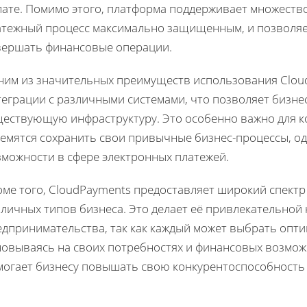
лате. Помимо этого, платформа поддерживает множество
атежный процесс максимально защищенным, и позволяе
вершать финансовые операции.
ним из значительных преимуществ использования Clou
еграции с различными системами, что позволяет бизнес
ществующую инфраструктуру. Это особенно важно для к
ремятся сохранить свои привычные бизнес-процессы, 
зможности в сфере электронных платежей.
оме того, CloudPayments предоставляет широкий спектр
личных типов бизнеса. Это делает её привлекательной к
едпринимательства, так как каждый может выбрать опт
новываясь на своих потребностях и финансовых возможн
могает бизнесу повышать свою конкурентоспособность 