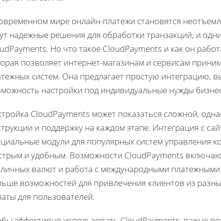
современном мире онлайн-платежи становятся неотъем
ут надежные решения для обработки транзакций, и одни
udPayments. Но что такое CloudPayments и как он работ
орая позволяет интернет-магазинам и сервисам принима
атежных систем. Она предлагает простую интеграцию, в
зможность настройки под индивидуальные нужды бизнес
стройка CloudPayments может показаться сложной, одн
трукции и поддержку на каждом этапе. Интеграция с сай
ециальные модули для популярных систем управления ко
стрым и удобным. Возможности CloudPayments включаю
зличных валют и работа с международными платежными с
льше возможностей для привлечения клиентов из разны
латы для пользователей.
обы эффективно использовать CloudPayments, важно по