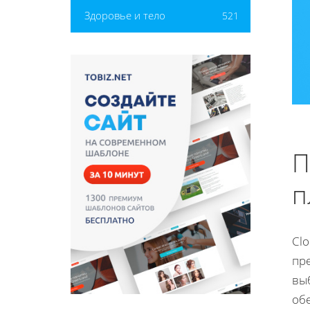
Здоровье и тело
521
П
п
Cl
пр
вы
об