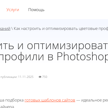
Услуги
Помощь
наний
\ Как настроить и оптимизировать цветовые про
ить и оптимизирова
профили в Photosho
а публикации: 11-11-2025
750
ша подборка
готовых шаблонов сайтов
— идеальное реш
зайнера.