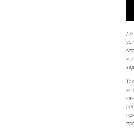
Дл
ус
оп
ме
зад
Та
инт
ка
ре
пр
про