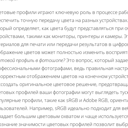
етовые профили играют ключевую роль в процессе раб
еспечить точную передачу цвета на разных устройствах
торый определяет, как цвета будут представляться при
ройствами, такими как мониторы, принтеры и камеры. 
ериалов для печати или передачи результатов в цифров
ображение цветов может полностью изменить восприят
етовой профиль в фотошопе?
Это вопрос, который зада
офессиональными фотографами, ведь правильная настр
корректным отображением цветов на конечном устройс
ссоздать оригинальное цветовое решение, предотвраща
етовых профилей ваши фотографии могут выглядеть тус
пулярные профили, такие как sRGB и Adobe RGB, ориен
ьзователей. Например, sRGB идеально подходит для веб
ладает большим цветовым охватом и чаще используетс
ознание значимости цветовых профилей позволит выбр