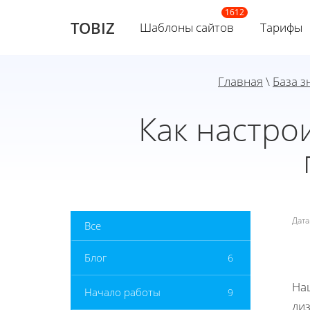
TOBIZ
Шаблоны сайтов
Тарифы
Главная
\
База з
Как настро
Дат
Все
Блог
6
На
Начало работы
9
ди