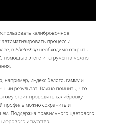
 использовать калибровочное
т автоматизировать процесс и
лее, в
Photoshop
необходимо открыть
 С помощью этого инструмента можно
ения.
 например, индекс белого, гамму и
ечный результат. Важно помнить, что
оэтому стоит проводить калибровку
ий профиль можно сохранить и
шем. Поддержка правильного цветового
цифрового искусства.