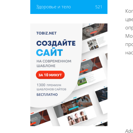
Здоровье и тело
521
Ког
цв
оп
Мо
про
на
Ado