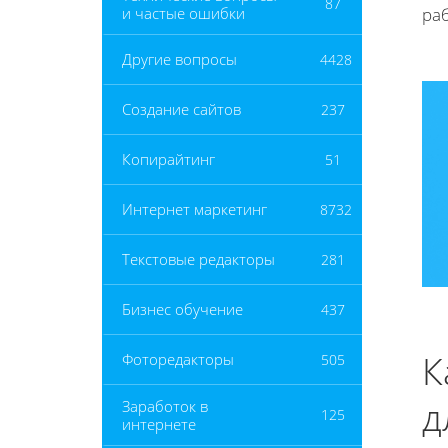
87
и частые ошибки
ра
Другие вопросы
4428
Создание сайтов
237
Копирайтинг
51
Интернет маркетинг
8732
Текстовые редакторы
281
Бизнес обучение
437
К
Фоторедакторы
505
д
Заработок в
125
интернете