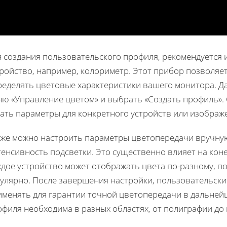
я создания пользовательского профиля, рекомендуется
тройство, например, колориметр. Этот прибор позволяе
ределять цветовые характеристики вашего монитора. Да
ню «Управление цветом» и выбрать «Создать профиль».
ать параметры для конкретного устройств или изображ
кже можно настроить параметры цветопередачи вручную,
енсивность подсветки. Это существенно влияет на кон
ждое устройство может отображать цвета по-разному, п
гулярно. После завершения настройки, пользовательск
именять для гарантии точной цветопередачи в дальней
филя необходима в разных областях, от полиграфии до 