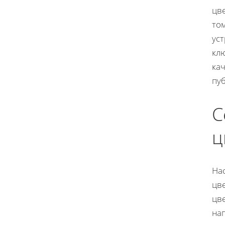
цв
том
уст
кл
ка
пу
С
ц
На
цв
цве
на