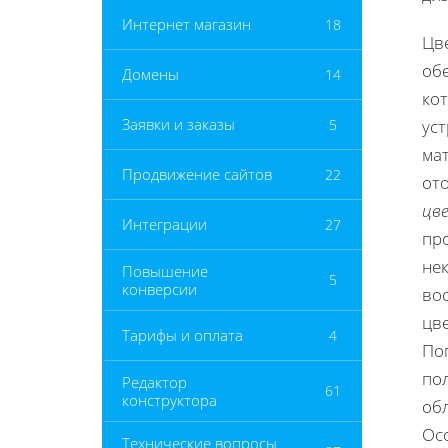
Интернет магазин
18
Цв
об
Домены
14
ко
Заявки и заказы
5
уст
мат
Продвижение сайтов
22
от
цв
Интеграции
27
пр
не
Повышение
5
конверсии
во
цв
Тарифы и оплата
4
По
пол
Редактор
61
конструктора
об
Ос
Технические вопросы