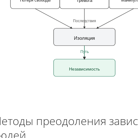
Тревога
Потеря свободы
Манипул
Последствия
Изоляция
Путь
Независимость
етоды преодоления завис
юдей