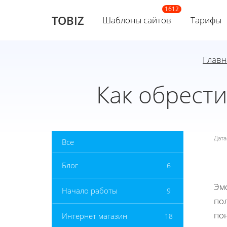
TOBIZ
Шаблоны сайтов
Тарифы
Главн
Как обрест
Дат
Все
Блог
6
Эм
Начало работы
9
по
по
Интернет магазин
18