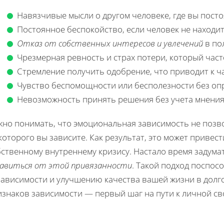
Навязчивые мысли о другом человеке, где вы посто
Постоянное беспокойство, если человек не находит
Отказ от собственных интересов и увлечений
в пол
Чрезмерная ревность и страх потери, который част
Стремление получить одобрение, что приводит к ч
Чувство беспомощности или бесполезности без оп
Невозможность принять решения без учета мнения 
но понимать, что эмоциональная зависимость не позво
которого вы зависите. Как результат, это может привес
ственному внутреннему кризису. Настало время задума
бавиться от этой привязанности
. Такой подход поспо
зависимости и улучшению качества вашей жизни в долг
изнаков зависимости — первый шаг на пути к личной св