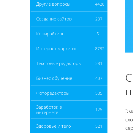
Другие вопросы
4428
Создание сайтов
237
Копирайтинг
51
Интернет маркетинг
8732
Текстовые редакторы
281
С
Бизнес обучение
437
п
Фоторедакторы
505
Заработок в
125
Эм
интернете
сх
Здоровье и тело
521
се