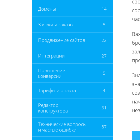
сво
Домены
14
со
час
Заявки и заказы
5
Важ
Продвижение сайтов
22
бр
за
Интеграции
27
пре
Повышение
5
Зна
конверсии
зна
Тарифы и оплата
4
соз
на
Редактор
61
нез
конструктора
Технические вопросы
87
и частые ошибки