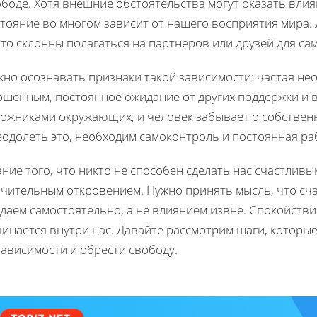
боде. Хотя внешние обстоятельства могут оказать влия
стояние во многом зависит от нашего восприятия мира
то склонны полагаться на партнеров или друзей для са
но осознавать признаки такой зависимости: частая не
ошенным, постоянное ожидание от других поддержки и 
ложниками окружающих, и человек забывает о собственн
одолеть это, необходим самоконтроль и постоянная ра
ние того, что никто не способен сделать нас счастливы
чительным откровением. Нужно принять мысль, что счас
даем самостоятельно, а не влиянием извне. Спокойстви
чинается внутри нас. Давайте рассмотрим шаги, которы
ависимости и обрести свободу.