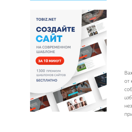
Важ
от 
соб
из
не
пр