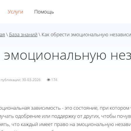
Услуги
Помощь
ая
\
База знаний
\ Как обрести эмоциональную независ
и эмоциональную не
а публикации: 30-03-2026
174
оциональная зависимость - это состояние, при котором
лучать одобрение или поддержку от других, чтобы почу
нять, что каждый имеет право на эмоциональную незави