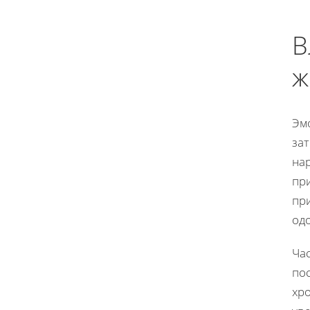
В
ж
Эм
за
на
при
пр
од
Ча
пос
хр