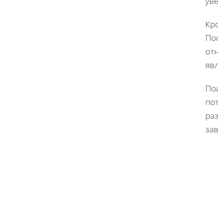
ув
Кр
По
отн
яв
По
пот
ра
за