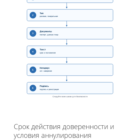
Тип
2
разовая, генеральная
Документы
3
паспорт, данные лица
Текст
4
срок и полномочия
Нотариус
5
нот. заверение
Подпись
6
подпись и регистрация
Следуйте всем шагам для безопасности
Срок действия доверенности и
условия аннулирования