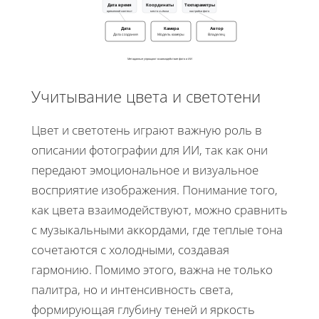
Дата время
Координаты
Техпараметры
временной контекст
место съёмки
настройки фото
Дата
Камера
Автор
Дата создания
Модель камеры
Владелец
Метаданные упрощают взаимодействие фото и ИИ
Учитывание цвета и светотени
Цвет и светотень играют важную роль в
описании фотографии для ИИ, так как они
передают эмоциональное и визуальное
восприятие изображения. Понимание того,
как цвета взаимодействуют, можно сравнить
с музыкальными аккордами, где теплые тона
сочетаются с холодными, создавая
гармонию. Помимо этого, важна не только
палитра, но и интенсивность света,
формирующая глубину теней и яркость