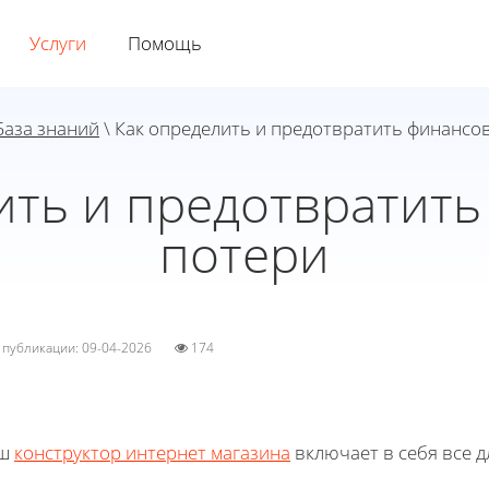
Услуги
Помощь
База знаний
\ Как определить и предотвратить финансо
ить и предотвратит
потери
а публикации: 09-04-2026
174
ш
конструктор интернет магазина
включает в себя все д