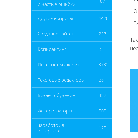
87
и частые ошибки
О
Другие вопросы
4428
Р
Создание сайтов
237
Так
не
Копирайтинг
51
Интернет маркетинг
8732
Текстовые редакторы
281
Бизнес обучение
437
Фоторедакторы
505
Заработок в
125
интернете