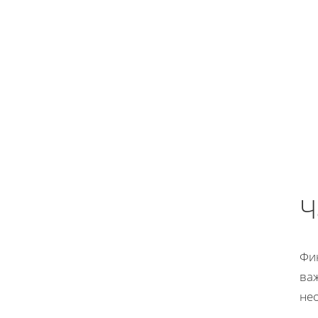
Ч
Фи
ва
не