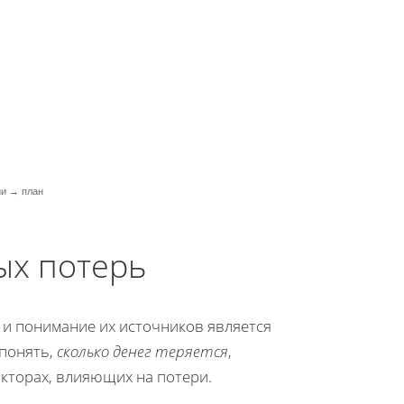
ии → план
ых потерь
 и понимание их источников является
 понять,
сколько денег теряется
,
кторах, влияющих на потери.