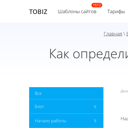
TOBIZ
Шаблоны сайтов
Тарифы
Главная
\
Как определ
Дат
Все
Блог
6
На
Начало работы
9