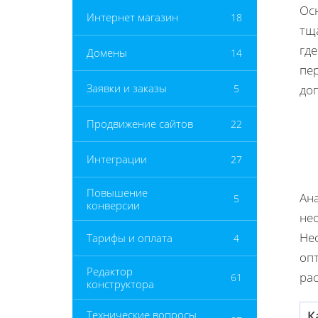
Ос
Интернет магазин
18
тщ
гд
Домены
14
пер
Заявки и заказы
5
доп
Продвижение сайтов
22
Интеграции
27
Повышение
Ан
5
конверсии
нео
Не
Тарифы и оплата
4
оп
Редактор
ра
61
конструктора
Технические вопросы
К