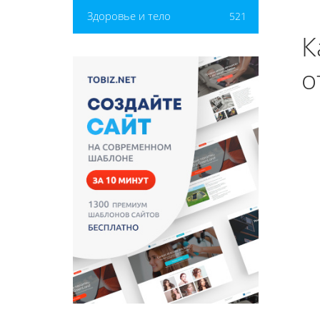
Здоровье и тело
521
К
о