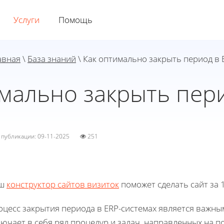
Услуги
Помощь
авная
\
База знаний
\ Как оптимально закрыть период в 
мально закрыть пер
а публикации: 09-11-2025
251
ш
конструктор сайтов визиток
поможет сделать сайт за 1
оцесс закрытия периода в ERP-системах является важны
ючает в себя ряд процедур и задач, направленных на п