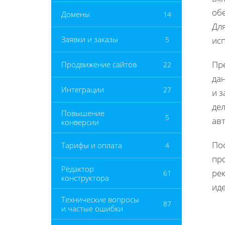
обе
Домены
14
Дл
Заявки и заказы
5
ис
Пре
Продвижение сайтов
22
да
Интеграции
27
и з
де
Повышение
5
ав
конверсии
По
Тарифы и оплата
4
пр
Редактор
ре
61
конструктора
ид
Технические вопросы
87
и частые ошибки