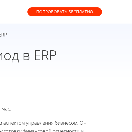
ПОПРОБОВАТЬ
БЕСПЛАТНО
ERP
иод в ERP
 час.
м аспектом управления бизнесом. Он
одготовку финансовой отчетности и