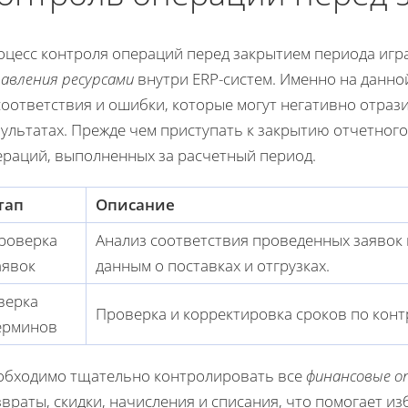
оцесс контроля операций перед закрытием периода игр
авления ресурсами
внутри ERP-систем. Именно на данн
соответствия и ошибки, которые могут негативно отраз
ультатах. Прежде чем приступать к закрытию отчетного
ераций, выполненных за расчетный период.
тап
Описание
роверка
Анализ соответствия проведенных заявок
аявок
данным о поставках и отгрузках.
верка
Проверка и корректировка сроков по конт
ерминов
обходимо тщательно контролировать все
финансовые о
враты, скидки, начисления и списания, что помогает и