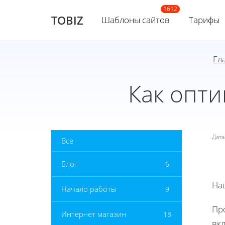
TOBIZ
Шаблоны сайтов
Тарифы
Гл
Как опти
Дат
Все
Блог
6
На
Начало работы
9
Пр
Интернет магазин
18
вкл