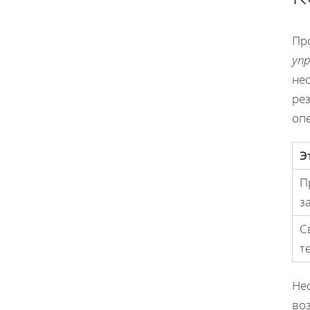
Пр
упр
не
рез
оп
Э
П
з
С
т
Не
воз