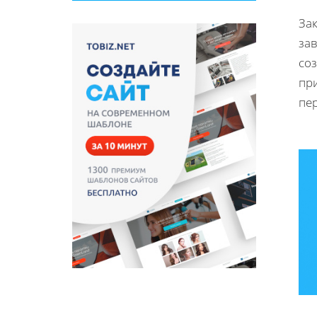
За
за
со
пр
пе