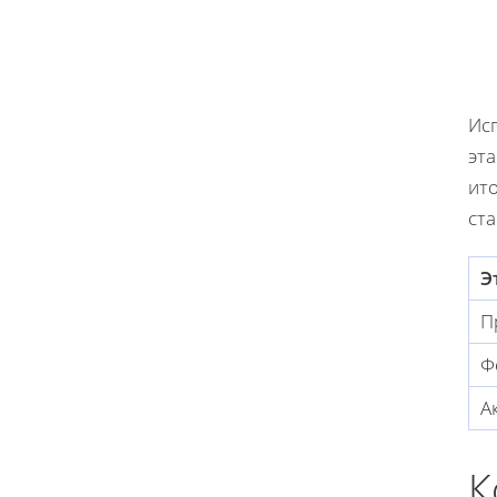
Ис
эта
ит
ста
Э
П
Ф
А
К