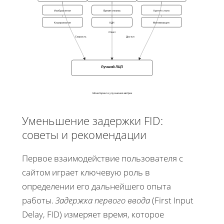
Изображения
Время отклика
Критич стили
Кэширование
КДН
Минимизация
Ответ
Скорость
Доступ
Лучший ЛЦП
Мониторинг и улучшение метрик
Уменьшение задержки FID:
советы и рекомендации
Первое взаимодействие пользователя с
сайтом играет ключевую роль в
определении его дальнейшего опыта
работы.
Задержка первого ввода
(First Input
Delay, FID) измеряет время, которое