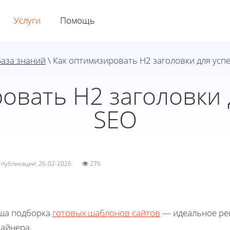
Услуги
Помощь
База знаний
\ Как оптимизировать H2 заголовки для усп
овать H2 заголовки
SEO
а публикации: 26-02-2026
276
ша подборка
готовых шаблонов сайтов
— идеальное реш
зайнера.