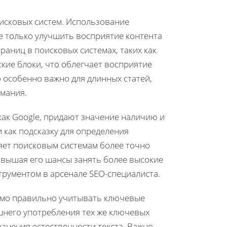
исковых систем. Использование
е только улучшить восприятие контента
аниц в поисковых системах, таких как
ские блоки, что облегчает восприятие
о особенно важно для длинных статей,
имания.
как Google, придают значение наличию и
 как подсказку для определения
ляет поисковым системам более точно
овышая его шансы занять более высокие
трументом в арсенале SEO-специалиста.
имо правильно учитывать ключевые
шнего употребления тех же ключевых
ранения естественности текста. Важно