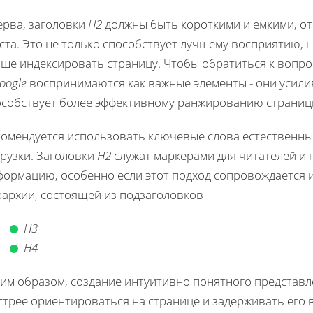
ерва, заголовки
H2
должны быть короткими и емкими, о
ста. Это не только способствует лучшему восприятию, 
чше индексировать страницу. Чтобы обратиться к вопро
oogle
воспринимаются как важные элементы - они усили
особствует более эффективному ранжированию страниц
комендуется использовать ключевые слова естественны
грузки. Заголовки
H2
служат маркерами для читателей и
формацию, особенно если этот подход сопровождается
рархии, состоящей из подзаголовков
H3
H4
ким образом, создание интуитивно понятного представ
стрее ориентироваться на странице и задерживать его