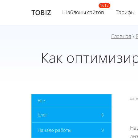
TOBIZ
Шаблоны сайтов
Тарифы
Главная
\
Как оптимизир
Дат
Все
Блог
6
На
Начало работы
9
ди