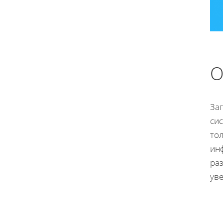
О
За
сис
то
ин
ра
ув