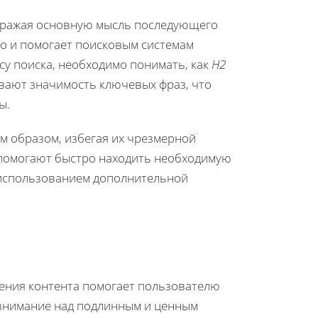
тражая основную мысль последующего
но и помогает поисковым системам
су поиска, необходимо понимать, как
H2
вают значимость ключевых фраз, что
ы.
м образом, избегая их чрезмерной
 помогают быстро находить необходимую
 использованием дополнительной
ления контента помогает пользователю
 внимание над подлинным и ценным