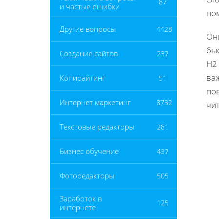
87
и частые ошибки
по
Другие вопросы
4428
Он
бы
Создание сайтов
237
H2
ва
Копирайтинг
51
по
Интернет маркетинг
8732
чит
Текстовые редакторы
281
Бизнес обучение
437
Фоторедакторы
505
Заработок в
125
интернете