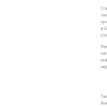
Сп
тек
лу
в
G
сп
Ре
на
ин
ие
Та
бы