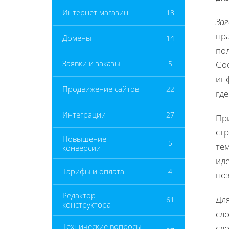
Интернет магазин
18
Заг
пр
Домены
14
пол
Заявки и заказы
5
Goo
инф
Продвижение сайтов
22
гд
Интеграции
27
При
стр
Повышение
5
тем
конверсии
ид
Тарифы и оплата
4
по
Редактор
Дл
61
конструктора
сл
Технические вопросы
сло