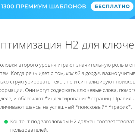
птимизация H2 для ключе
головки второго уровня играют значительную роль в о
тем. Когда речь идет о том,
как h2 в google
, важно учиты
лько структурировать текст, но и сигнализируют поиск
формации. Они могут содержать ключевые слова, помога
зделе, и облегчают *индексирование* страниц. Правил
еличивают шансы на успешный *поисковый* *трафик*.
Контент под заголовком H2 должен соответствоват
пользователей.