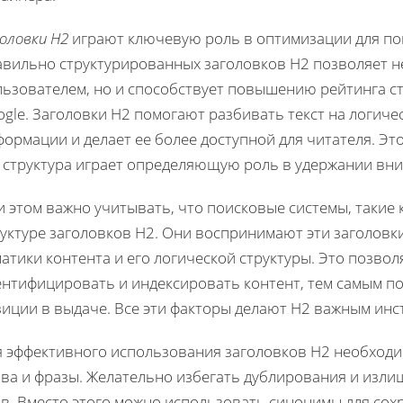
оловки H2
играют ключевую роль в оптимизации для по
авильно структурированных заголовков H2 позволяет н
ьзователем, но и способствует повышению рейтинга стр
gle. Заголовки H2 помогают разбивать текст на логиче
ормации и делает ее более доступной для читателя. Эт
е структура играет определяющую роль в удержании вн
 этом важно учитывать, что поисковые системы, такие 
уктуре заголовков H2. Они воспринимают эти заголовки
атики контента и его логической структуры. Это позво
ентифицировать и индексировать контент, тем самым п
зиции в выдаче. Все эти факторы делают H2 важным инс
я эффективного использования заголовков H2 необход
ова и фразы. Желательно избегать дублирования и изли
в. Вместо этого можно использовать синонимы для сох