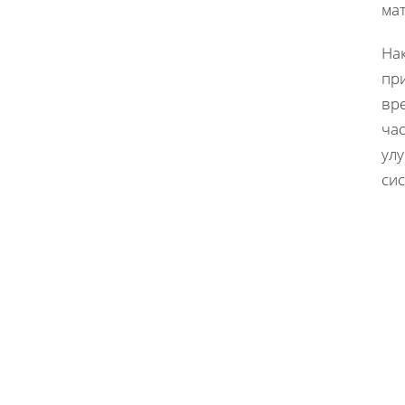
ма
На
при
вре
час
ул
си