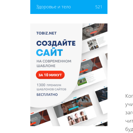
Здоровье и тело
521
Ко
учи
заг
чи
буд