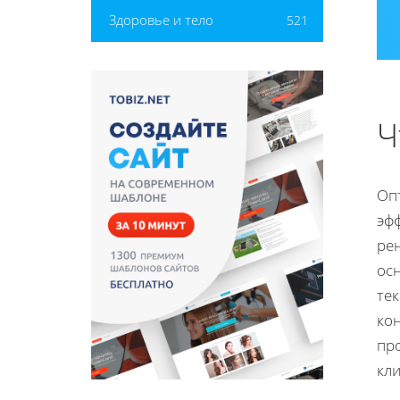
Здоровье и тело
521
Ч
Опт
эф
ре
ос
те
ко
пр
кли