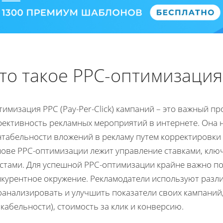
то такое PPC-оптимизация
имизация PPC (Pay-Per-Click) кампаний – это важный 
фективность рекламных мероприятий в интернете. Она
нтабельности вложений в рекламу путем корректировки
нове PPC-оптимизации лежит управление ставками, клю
кстами. Для успешной PPC-оптимизации крайне важно п
нкурентное окружение. Рекламодатели используют разл
оанализировать и улучшить показатели своих кампаний
кабельности), стоимость за клик и конверсию.