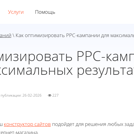
Услуги
Помощь
наний
\ Как оптимизировать PPC-кампании для максимал
мизировать PPC-кам
ксимальных результа
а публикации: 26-02-2026
227
ш
конструктор сайтов
подойдет для решения любых зада
ернет-магазина.