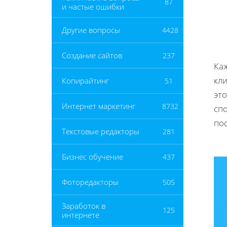
87
и частые ошибки
Другие вопросы
4428
Создание сайтов
237
Ка
кли
Копирайтинг
51
это
Интернет маркетинг
8732
сп
по
Текстовые редакторы
281
Бизнес обучение
437
Фоторедакторы
505
Заработок в
125
интернете