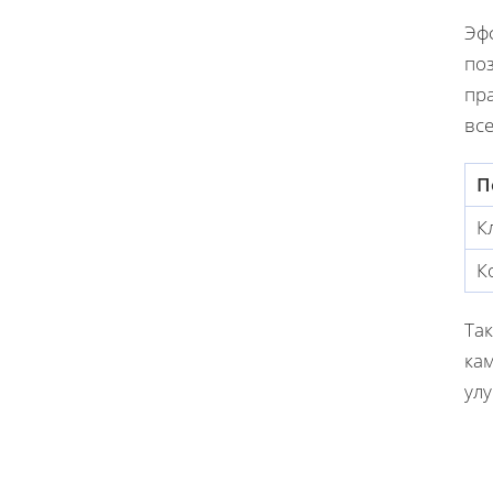
Эфф
по
пр
все
П
К
К
Та
ка
ул