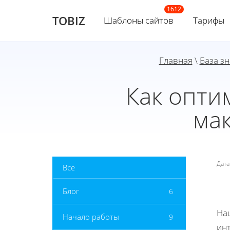
TOBIZ
Шаблоны сайтов
Тарифы
Главная
\
База з
Как опти
ма
Дат
Все
Блог
6
На
Начало работы
9
инт