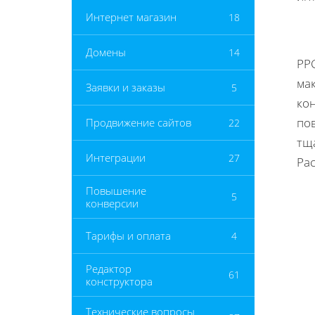
Интернет магазин
18
Домены
14
PP
ма
Заявки и заказы
5
кон
по
Продвижение сайтов
22
тщ
Интеграции
27
Ра
Повышение
5
конверсии
Тарифы и оплата
4
Редактор
61
конструктора
Технические вопросы