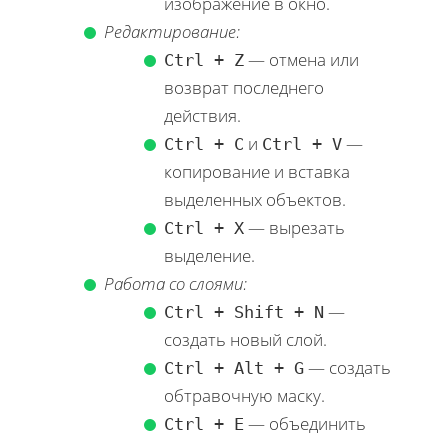
изображение в окно.
Редактирование:
— отмена или
Ctrl + Z
возврат последнего
действия.
и
—
Ctrl + C
Ctrl + V
копирование и вставка
выделенных объектов.
— вырезать
Ctrl + X
выделение.
Работа со слоями:
—
Ctrl + Shift + N
создать новый слой.
— создать
Ctrl + Alt + G
обтравочную маску.
— объединить
Ctrl + E