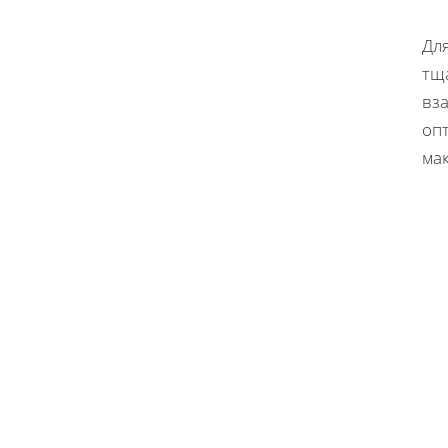
Дл
тщ
вза
опт
ма