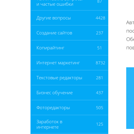
87
и частые ошибки
Другие вопросы
4428
Ав
по
Создание сайтов
237
Об
по
Копирайтинг
51
Интернет маркетинг
8732
Текстовые редакторы
281
Бизнес обучение
437
Фоторедакторы
505
Заработок в
125
интернете