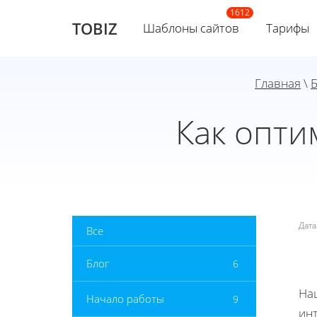
TOBIZ
Шаблоны сайтов
Тарифы
Главная
\
Б
Как опти
Дат
Все
Блог
6
На
Начало работы
9
инт