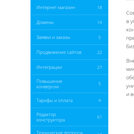
Интернет магазин
18
Со
в 
Домены
14
ко
Заявки и заказы
5
пр
би
Продвижение сайтов
22
Вн
Интеграции
27
мин
об
Повышение
5
ун
конверсии
и в
Тарифы и оплата
4
Редактор
61
конструктора
Технические вопросы