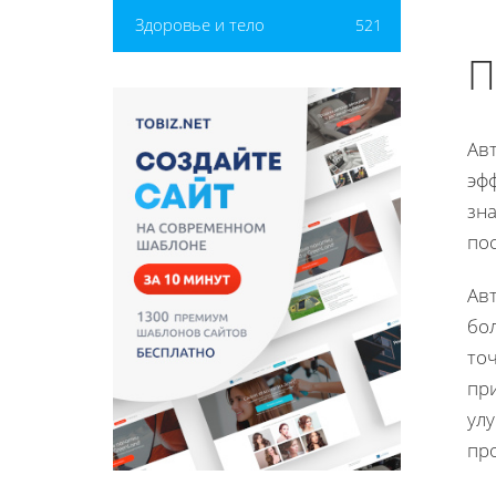
Здоровье и тело
521
П
Ав
эф
зн
по
Ав
бо
точ
пр
ул
пр