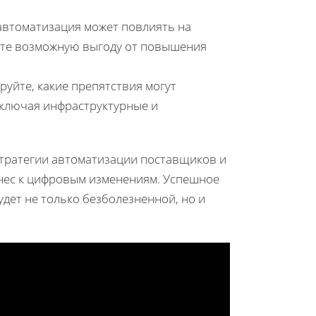
 автоматизация может повлиять на
ите возможную выгоду от повышения
уйте, какие препятствия могут
включая инфраструктурные и
стратегии автоматизации поставщиков и
знес к цифровым изменениям. Успешное
удет не только безболезненной, но и