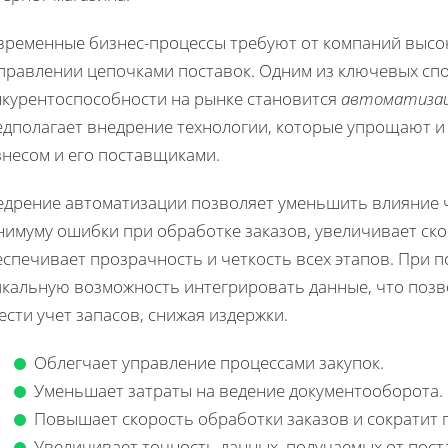
временные бизнес-процессы требуют от компаний высок
управлении цепочками поставок. Одним из ключевых сп
нкурентоспособности на рынке становится
автоматизац
едполагает внедрение технологии, которые упрощают 
знесом и его поставщиками.
едрение автоматизации позволяет уменьшить влияние ч
имуму ошибки при обработке заказов, увеличивает ско
еспечивает прозрачность и четкость всех этапов. При 
икальную возможность интегрировать данные, что позв
ести учет запасов, снижая издержки.
Облегчает управление процессами закупок.
Уменьшает затраты на ведение документооборота.
Повышает скорость обработки заказов и сократит 
Увеличивает точность данных, получаемых от пос