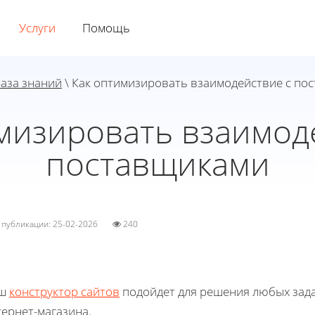
Услуги
Помощь
аза знаний
\ Как оптимизировать взаимодействие с по
мизировать взаимод
поставщиками
а публикации: 25-02-2026
240
ш
конструктор сайтов
подойдет для решения любых зада
ернет-магазина.