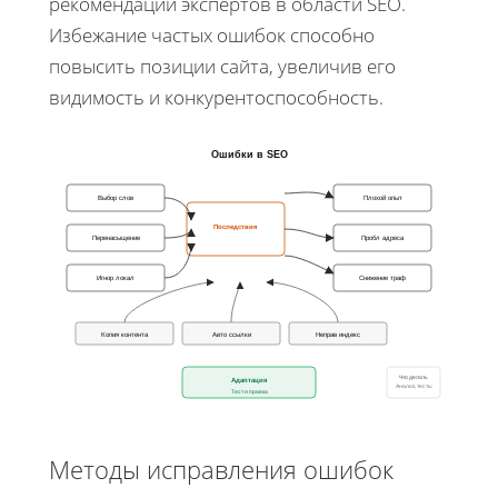
рекомендаций экспертов в области SEO.
Избежание частых ошибок способно
повысить позиции сайта, увеличив его
видимость и конкурентоспособность.
Ошибки в SEO
Выбор слов
Плохой опыт
Последствия
Перенасыщение
Пробл адреса
Игнор локал
Снижение траф
Копия контента
Авто ссылки
Неправ индекс
Что делать
Адаптация
Анализ, тесты
Тест и правка
Методы исправления ошибок