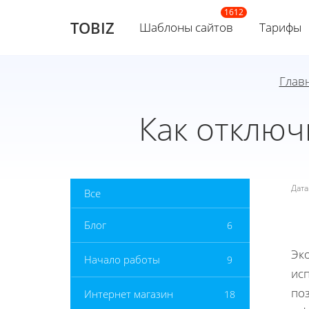
TOBIZ
Шаблоны сайтов
Тарифы
Глав
Как отключ
Дат
Все
Блог
6
Эк
Начало работы
9
ис
по
Интернет магазин
18