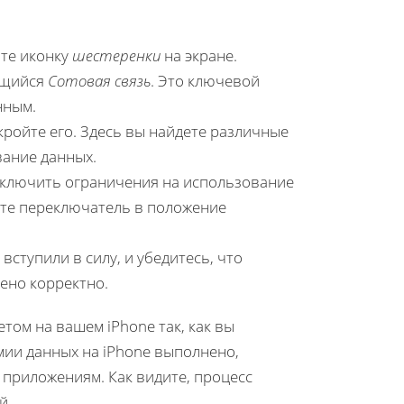
ите иконку
шестеренки
на экране.
ающийся
Сотовая связь
. Это ключевой
нным.
кройте его. Здесь вы найдете различные
вание данных.
тключить ограничения на использование
ите переключатель в положение
вступили в силу, и убедитесь, что
ено корректно.
том на вашем iPhone так, как вы
мии данных на iPhone выполнено,
 приложениям. Как видите, процесс
й.