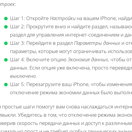
строек
:
Шаг 1: Откройте
Настройки
на вашем iPhone, найд
Шаг 2: Прокрутите вниз и найдите раздел, назыв
раздел для управления интернет-соединением и да
Шаг 3: Перейдите в раздел
Параметры данных
и от
параметры, которые могут ограничивать использо
Шаг 4: Включите опцию
Экономия данных
, чтобы о
данных. Если опция уже включена, просто перевед
выключено
.
Шаг 5: Перезагрузите ваш iPhone, чтобы изменения 
отключение режима экономии данных было выполн
 простые шаги помогут вам снова наслаждаться интерне
ивыкли. Убедитесь в том, что отключение режима эконо
верив скорость передачи данных и доступ к различным
симально прост и не требует особых технических знани