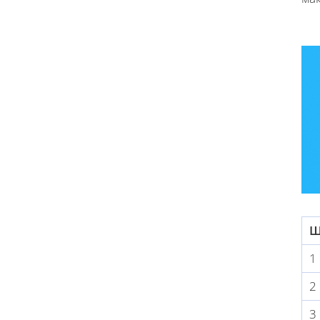
Ш
1
2
3