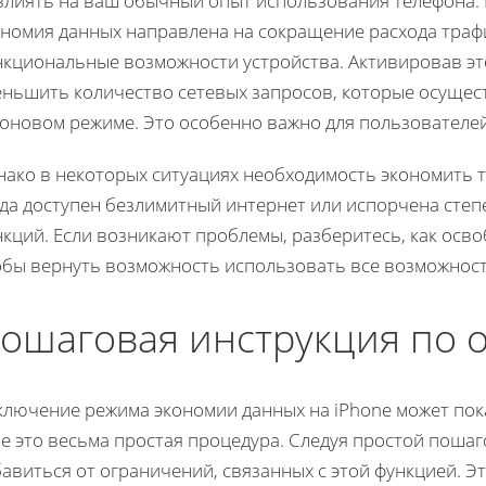
влиять на ваш обычный опыт использования телефона. П
ономия данных направлена на сокращение расхода трафи
нкциональные возможности устройства. Активировав эт
еньшить количество сетевых запросов, которые осуще
фоновом режиме. Это особенно важно для пользователе
нако в некоторых ситуациях необходимость экономить 
гда доступен безлимитный интернет или испорчена сте
кций. Если возникают проблемы, разберитесь, как осво
обы вернуть возможность использовать все возможност
ошаговая инструкция по
ключение режима экономии данных на iPhone может пока
е это весьма простая процедура. Следуя простой поша
авиться от ограничений, связанных с этой функцией. Э