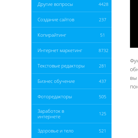
Другие вопросы
4428
Создание сайтов
237
Копирайтинг
51
Интернет маркетинг
8732
Фу
Текстовые редакторы
281
обн
вы
Бизнес обучение
437
пон
Фоторедакторы
505
Заработок в
125
интернете
Здоровье и тело
521