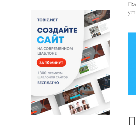
Поэ
ус
П