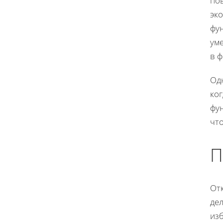
по
эк
фу
ум
в 
Од
ко
фун
чт
П
От
дел
изб