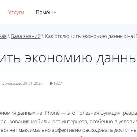
Услуги
Помощь
ная
\
База знаний
\ Как отключить экономию данных на i
ить экономию данны
а публикации: 29-01-2026
1327
ономия данных на iPhone — это полезная функция, разр
пользования мобильного интернета, особенно в условия
зволяет максимально эффективно расходовать доступны