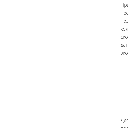
Пр
не
по
ко
ск
дан
эко
Дл