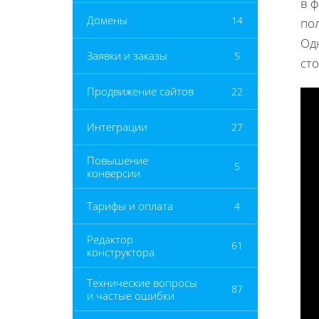
в 
Домены
14
по
Одн
Заявки и заказы
5
ст
Продвижение сайтов
22
Интеграции
27
Повышение
5
конверсии
Тарифы и оплата
4
Редактор
61
конструктора
Технические вопросы
87
и частые ошибки