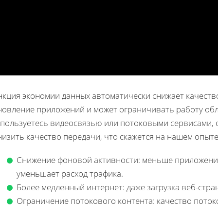
нкция экономии данных автоматически снижает качество
овление приложений и может ограничивать работу облач
 пользуетесь видеосвязью или потоковыми сервисами,
изить качество передачи, что скажется на нашем опыт
Снижение фоновой активности: меньше приложений
уменьшает расход трафика.
Более медленный интернет: даже загрузка веб-стр
Ограничение потокового контента: качество поток