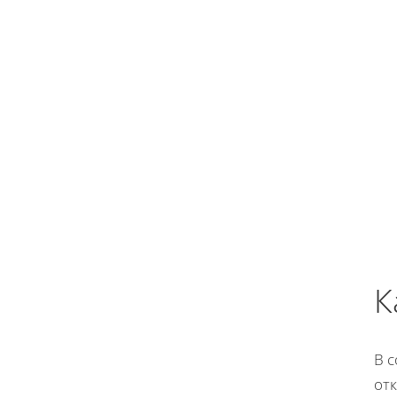
К
В 
от