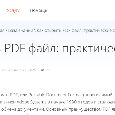
Услуги
Помощь
ая
\
База знаний
\ Как открыть PDF файл: практические 
ь PDF файл: практиче
а публикации: 27-03-2026
186
мат PDF, или Portable Document Format (переносимый 
панией Adobe Systems в начале 1990-х годов и стал о
я обмена документами. Основным преимуществом PDF яв