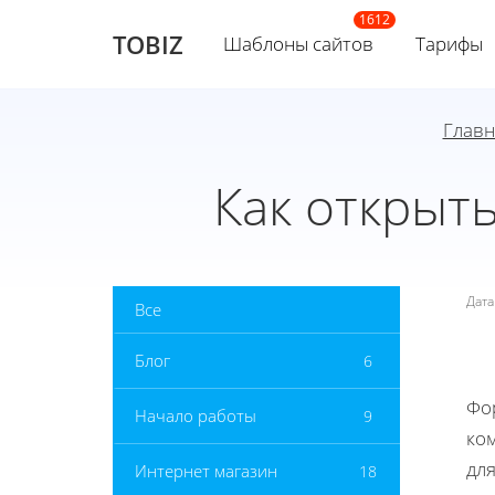
TOBIZ
Шаблоны сайтов
Тарифы
Главн
Как открыт
Дат
Все
Блог
6
Фор
Начало работы
9
ком
дл
Интернет магазин
18