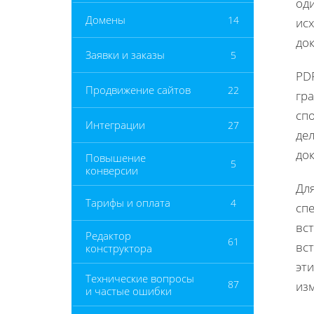
од
Домены
14
ис
док
Заявки и заказы
5
PD
Продвижение сайтов
22
гр
спо
Интеграции
27
де
до
Повышение
5
конверсии
Дл
Тарифы и оплата
4
спе
вс
Редактор
61
вс
конструктора
эт
Технические вопросы
87
изм
и частые ошибки