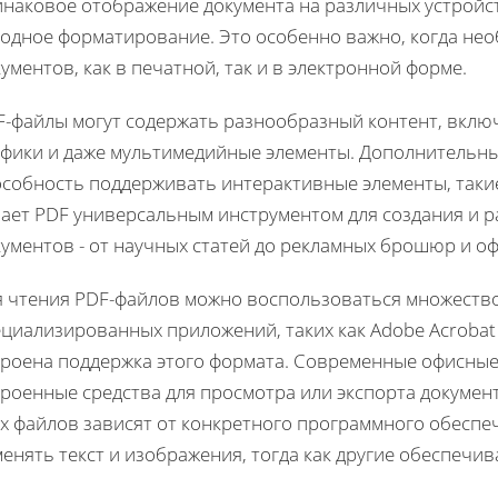
инаковое отображение документа на различных устройст
ходное форматирование. Это особенно важно, когда не
ументов, как в печатной, так и в электронной форме.
F-файлы могут содержать разнообразный контент, включ
афики и даже мультимедийные элементы. Дополнительн
собность поддерживать интерактивные элементы, такие
лает PDF универсальным инструментом для создания и 
кументов - от научных статей до рекламных брошюр и о
я чтения PDF-файлов можно воспользоваться множество
циализированных приложений, таких как Adobe Acrobat 
троена поддержка этого формата. Современные офисны
троенные средства для просмотра или экспорта докумен
их файлов зависят от конкретного программного обесп
енять текст и изображения, тогда как другие обеспечи