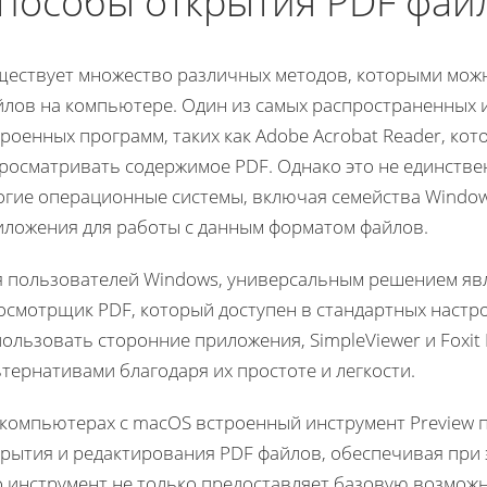
пособы открытия PDF фай
ществует множество различных методов, которыми можн
йлов на компьютере. Один из самых распространенных и
роенных программ, таких как Adobe Acrobat Reader, кот
просматривать содержимое PDF. Однако это не единстве
огие операционные системы, включая семейства Windo
иложения для работы с данным форматом файлов.
я пользователей Windows, универсальным решением яв
смотрщик PDF, который доступен в стандартных настро
ользовать сторонние приложения, SimpleViewer и Foxit
тернативами благодаря их простоте и легкости.
 компьютерах с macOS встроенный инструмент Preview 
крытия и редактирования PDF файлов, обеспечивая при
о инструмент не только предоставляет базовую возмож