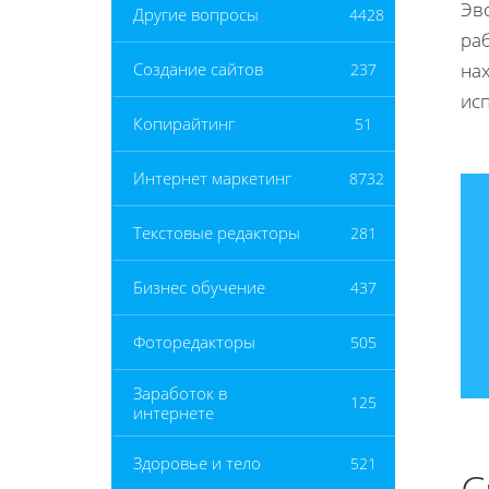
Эв
Другие вопросы
4428
ра
на
Создание сайтов
237
ис
Копирайтинг
51
Интернет маркетинг
8732
Текстовые редакторы
281
Бизнес обучение
437
Фоторедакторы
505
Заработок в
125
интернете
Здоровье и тело
521