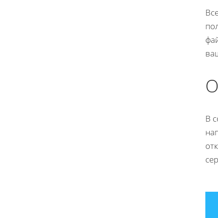
Все
по
фа
ва
О
В 
на
отк
се