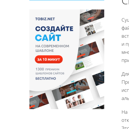
С
Су
фа
вст
и 
мн
пр
Дл
Про
исп
аль
На
от
Эт