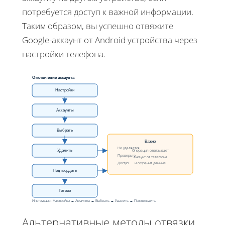
потребуется доступ к важной информации.
Таким образом, вы успешно отвяжите
Google-аккаунт от Android устройства через
настройки телефона.
Отключение аккаунта
Настройки
Аккаунты
Выбрать
Важно
Не удаляется
Операция отвязывает
Удалить
Проверьте
аккаунт от телефона
Доступ
и сохранит данные
Подтвердить
Готово
Инструкция: Настройки → Аккаунты → Выбрать → Удалить → Подтвердить
Альтернативные методы отвязки