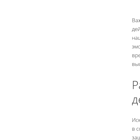
Ва
дей
наш
эм
вре
вы
Р
д
Иск
в с
защ