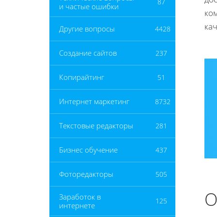
87
и частые ошибки
ком
кач
Другие вопросы
4428
Создание сайтов
237
Копирайтинг
51
Интернет маркетинг
8732
Текстовые редакторы
281
Бизнес обучение
437
Фоторедакторы
505
О
Заработок в
125
интернете