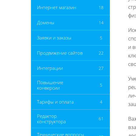
стр
Интернет магазин
18
физ
Домены
14
Ис
Заявки и заказы
5
сп
и 
Продвижение сайтов
22
клю
сво
Интеграции
27
Уме
Повышение
5
ре
конверсии
ли
Тарифы и оплата
4
защ
Редактор
Важ
61
конструктора
вза
Технические вопросы
дос