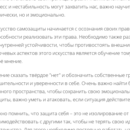
есс и нестабильность могут захватить нас, важно науч
ически, но и эмоционально.
кусство самозащиты начинается с осознания своих прав
особности реализовать эти права. Необходимо также р
внутренней устойчивости, чтобы противостоять внешни
чевых аспектов этого искусства является обучение том
ё мнение.
ние сказать твёрдое "нет" и обозначить собственные г
шительности и уверенности в себе. Очень важно найти
чного пространства, чтобы сохранить свою эмоциональ
иты, важно уметь и атаковать, если ситуация действите
но помнить, что защита себя – это не изолирование от
имодействовать с другими так, чтобы не терять свою и
тоинства. Для этого необходимо постоянно работать н