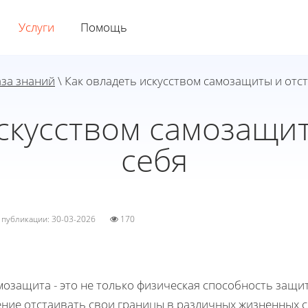
Услуги
Помощь
аза знаний
\ Как овладеть искусством самозащиты и отс
скусством самозащи
себя
а публикации: 30-03-2026
170
озащита - это не только физическая способность защити
ние отстаивать свои границы в различных жизненных с