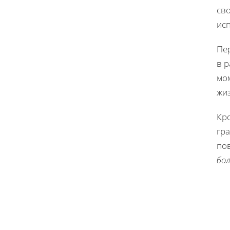
сво
исп
Пе
в р
мо
жи
Кр
гра
по
бол