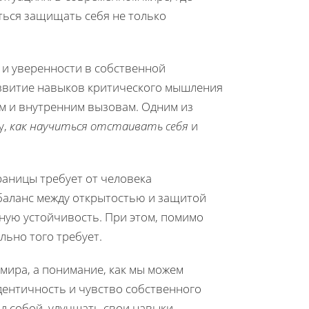
иться защищать себя не только
 и уверенности в собственной
азвитие навыков критического мышления
м и внутренним вызовам. Одним из
у,
как научиться отстаивать себя
и
раницы требует от человека
 баланс между открытостью и защитой
ную устойчивость. При этом, помимо
льно того требует.
 мира, а понимание, как мы можем
дентичность и чувство собственного
ад собой, улучшать свои навыки