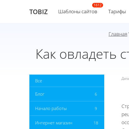
TOBIZ
Шаблоны сайтов
Тарифы
Главная
Как овладеть 
Дат
Все
Блог
6
Ст
Начало работы
9
ре
ос
Интернет магазин
18