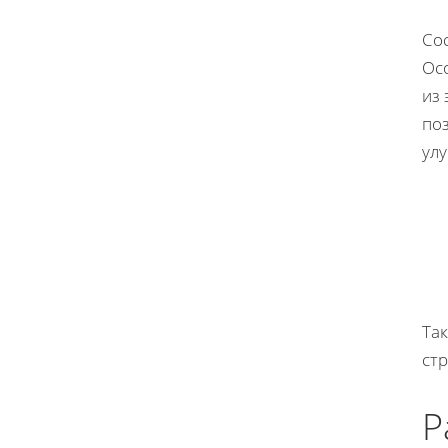
Со
Осо
из
по
ул
Так
ст
Р