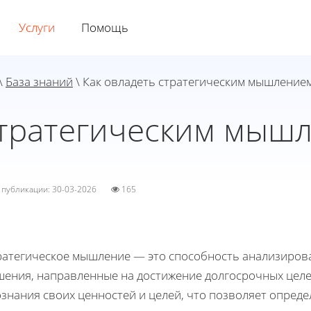
Услуги
Помощь
\
База знаний
\ Как овладеть стратегическим мышление
стратегическим мыш
а публикации: 30-03-2026
165
ратегическое мышление — это способность анализиров
шения, направленные на достижение долгосрочных целей
ознания своих ценностей и целей, что позволяет опред