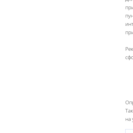
пр
пун
инт
при
Ре
сфо
Оп
Та
на