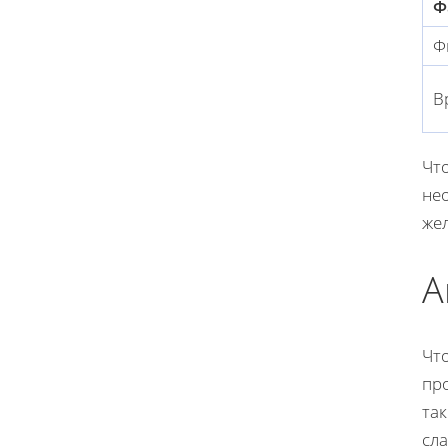
Ф
Ф
В
Чт
не
же
А
Что
про
та
сла