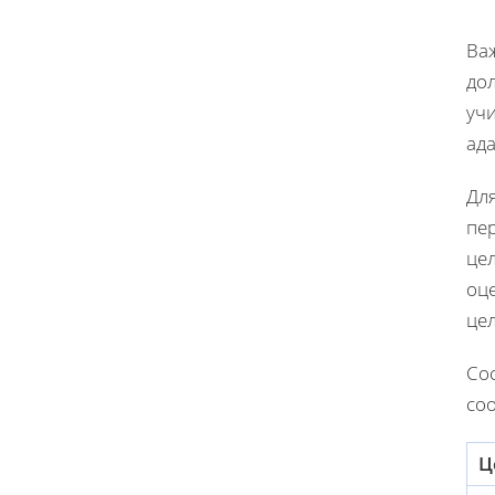
Ва
дол
учи
ад
Дл
пе
цел
оце
цел
Сос
со
Ц