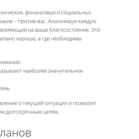
изических, финансовых и социальных.
какие – против вас. Анализируя каждую
 влияющие на ваше благосостояние. Это
делано хорошо, а где необходимы
нимания.
оказывают наиболее значительное
знь.
вление о текущей ситуации и позволит
им долгосрочным целям.
планов