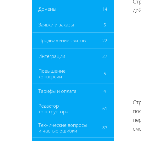
Ст
Домены
14
дей
Заявки и заказы
5
Продвижение сайтов
22
Интеграции
27
Повышение
5
конверсии
Тарифы и оплата
4
Ст
Редактор
61
по
конструктора
пе
Технические вопросы
87
см
и частые ошибки