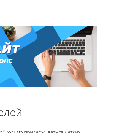
елей
еобходимо придерживаться четких