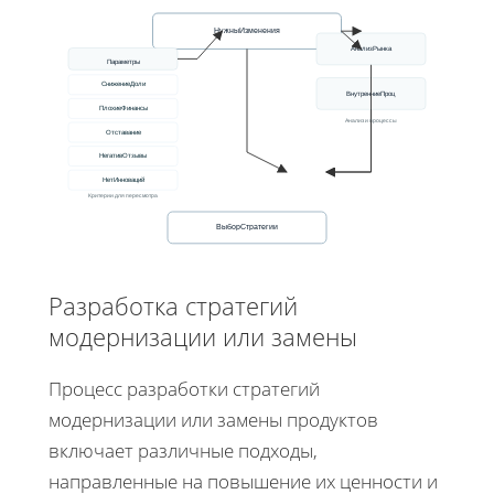
НужныИзменения
АнализРынка
Параметры
СнижениеДоли
ВнутренниеПроц
ПлохиеФинансы
Анализ и процессы
Отставание
НегативОтзывы
НетИнноваций
Критерии для пересмотра
ВыборСтратегии
Разработка стратегий
модернизации или замены
Процесс разработки стратегий
модернизации или замены продуктов
включает различные подходы,
направленные на повышение их ценности и