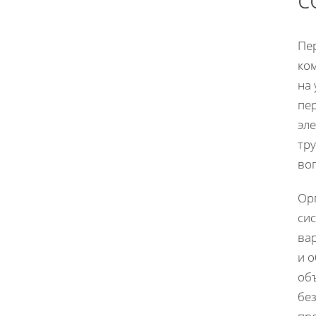
Пе
ко
на
пе
эл
тр
во
Ор
сис
ва
и 
объ
бе