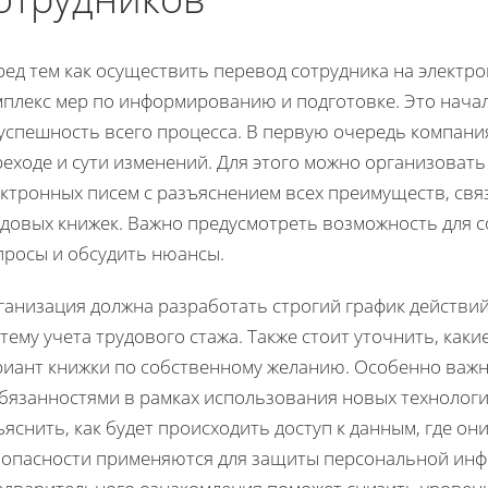
ред тем как осуществить перевод сотрудника на электр
мплекс мер по информированию и подготовке. Это нача
 успешность всего процесса. В первую очередь компани
реходе и сути изменений. Для этого можно организоват
ектронных писем с разъяснением всех преимуществ, св
удовых книжек. Важно предусмотреть возможность для 
просы и обсудить нюансы.
ганизация должна разработать строгий график действи
тему учета трудового стажа. Также стоит уточнить, как
риант книжки по собственному желанию. Особенно важн
обязанностями в рамках использования новых технолог
яснить, как будет происходить доступ к данным, где они
зопасности применяются для защиты персональной ин