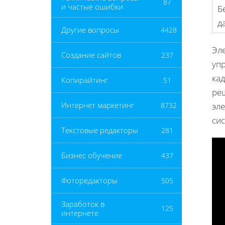
87
и частые ошибки
Б
д
Другие вопросы
4428
Эл
Создание сайтов
237
упр
ка
Копирайтинг
51
реш
Интернет маркетинг
8732
эл
си
Текстовые редакторы
281
Бизнес обучение
437
Фоторедакторы
505
Заработок в
125
интернете