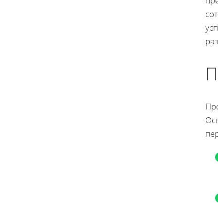
пр
со
усп
ра
П
Про
Ос
пе