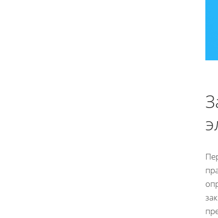
З
э
Пе
пра
оп
зак
пр