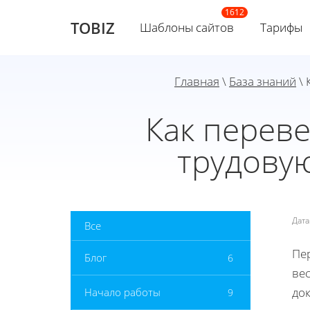
TOBIZ
Шаблоны сайтов
Тарифы
Главная
\
База знаний
\ 
Как переве
трудовую
Дат
Все
Пе
Блог
6
ве
до
Начало работы
9