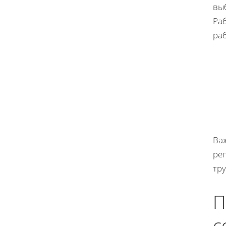
вы
Ра
ра
Ва
ре
тру
П
с