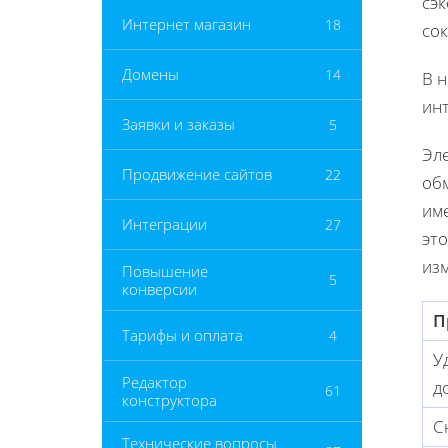
сэ
Интернет магазин
18
со
Домены
14
В 
инт
Заявки и заказы
5
Эл
Продвижение сайтов
22
об
им
Интеграции
27
это
из
Повышение
5
конверсии
П
Тарифы и оплата
4
У
Редактор
д
61
конструктора
С
Технические вопросы