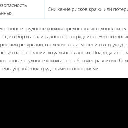
езопасность
Снижение рисков кражи или потери
анных
ектронные трудовые книжки предоставляют дополнител
ощая сбор и анализ данных о сотрудниках. Это позвол
дровыми ресурсами, отслеживать изменения в структур
ения на основании актуальных данных. Подводя итог, м
ектронные трудовые книжки способствует развитию бо
стемы управления трудовыми отношениями.