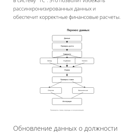
в систему "1С". Это позволит избежать
рассинхронизированных данных и
обеспечит корректные финансовые расчеты.
Перенос данных
Данные
Проверка долга
Зарплата
Оклад
Надбавки
Налоги
Форма
Проверка ставок
Отпуска
Больничные
Интеграция
Проверить ставки, периоды и синхронизацию
Обновление данных о должности