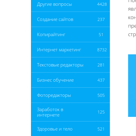
Пон
Другие вопросы
4428
яв
ко
Создание сайтов
237
пре
стр
Копирайтинг
51
Интернет маркетинг
8732
Текстовые редакторы
281
Бизнес обучение
437
Фоторедакторы
505
Заработок в
125
интернете
Здоровье и тело
521