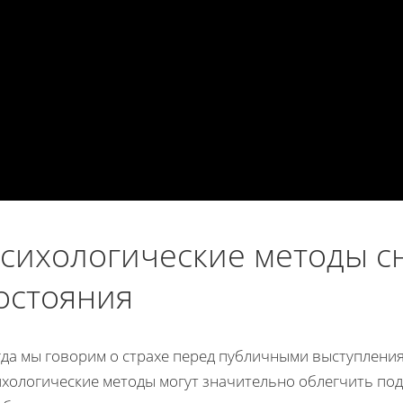
сихологические методы сн
остояния
гда мы говорим о страхе перед публичными выступления
ихологические методы могут значительно облегчить по