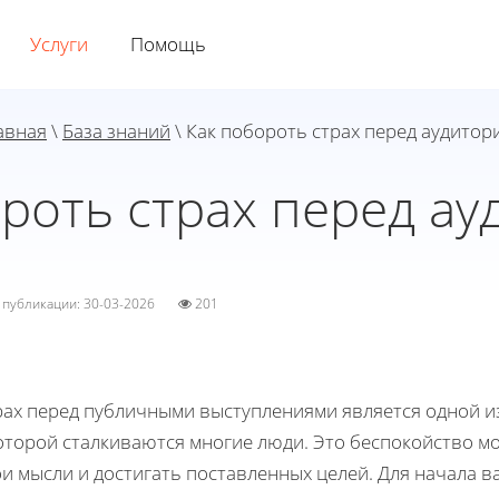
Услуги
Помощь
авная
\
База знаний
\ Как побороть страх перед аудитор
роть страх перед а
а публикации: 30-03-2026
201
рах перед публичными выступлениями является одной и
которой сталкиваются многие люди. Это беспокойство м
и мысли и достигать поставленных целей. Для начала ва