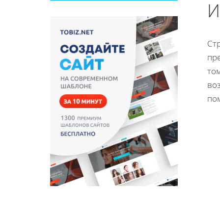
И
Ст
пр
том
во
пом