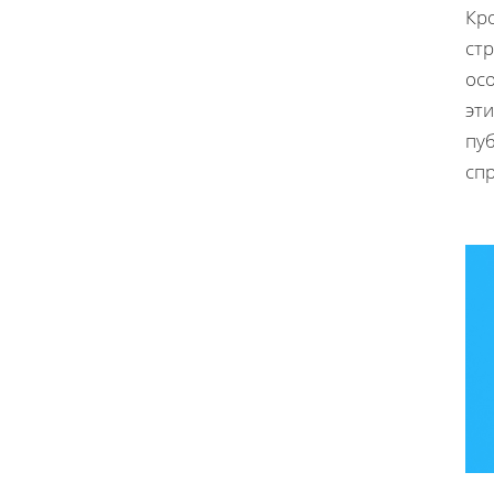
Кро
ст
ос
эти
пуб
спр