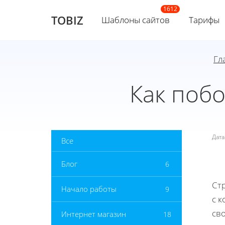
TOBIZ
Шаблоны сайтов
Тарифы
Гл
Как побо
Дат
Все
Блог
6
Ст
Начало работы
9
с 
сво
Интернет магазин
18