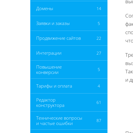
выс
Домены
14
Со
Заявки и заказы
5
фак
спо
Продвижение сайтов
22
что
Интеграции
27
Тре
вы
Повышение
5
Та
конверсии
и д
Тарифы и оплата
4
Редактор
61
конструктора
Технические вопросы
87
и частые ошибки