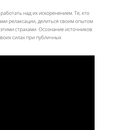
аботать над их искоренением. Те, кто
дами релаксации, делиться своим опытом
 этими страхами. Осознание источников
своих силах при публичных