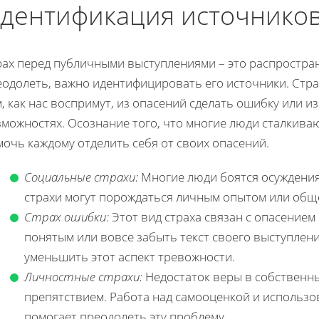
дентификация источников
рах перед публичными выступлениями – это распростран
еодолеть, важно идентифицировать его источники. Стра
, как нас воспримут, из опасений сделать ошибку или и
зможностях. Осознание того, что многие люди сталкива
очь каждому отделить себя от своих опасений.
Социальные страхи:
Многие люди боятся осуждения 
страхи могут порождаться личным опытом или общ
Страх ошибки:
Этот вид страха связан с опасением 
понятым или вовсе забыть текст своего выступлени
уменьшить этот аспект тревожности.
Личностные страхи:
Недостаток веры в собственн
препятствием. Работа над самооценкой и использ
помогает преодолеть эту проблему.