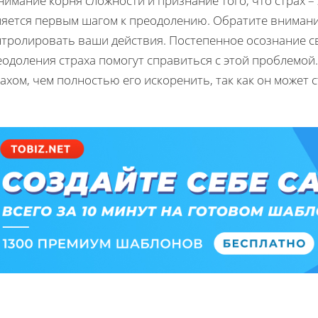
имание корня сложности и признание того, что страх –
ляется первым шагом к преодолению. Обратите внимание
нтролировать ваши действия. Постепенное осознание св
одоления страха помогут справиться с этой проблемой
ахом, чем полностью его искоренить, так как он может 