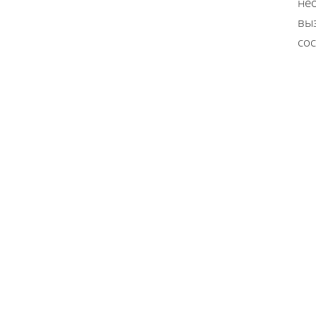
нео
вы
сос