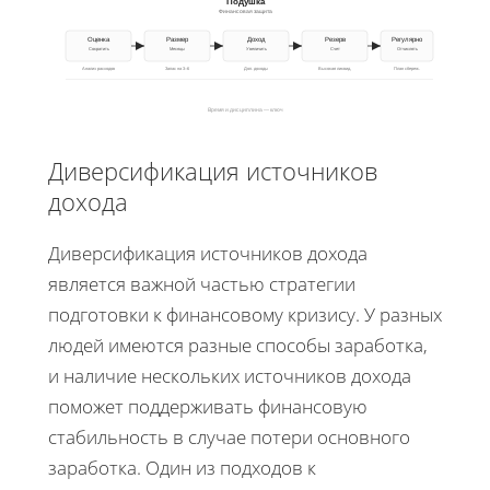
Подушка
Финансовая защита
Оценка
Размер
Доход
Резерв
Регулярно
Сократить
Месяцы
Увеличить
Счет
Отчислять
Анализ расходов
Запас на 3–6
Доп. доходы
Высокая ликвид.
План сбереж.
Время и дисциплина — ключ
Диверсификация источников
дохода
Диверсификация источников дохода
является важной частью стратегии
подготовки к финансовому кризису. У разных
людей имеются разные способы заработка,
и наличие нескольких источников дохода
поможет поддерживать финансовую
стабильность в случае потери основного
заработка. Один из подходов к