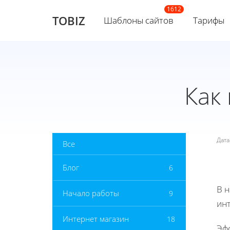
TOBIZ
Шаблоны сайтов
Тарифы
Как
Дат
Все
Блог
6
В 
Начало работы
9
инт
Интернет магазин
18
Эф