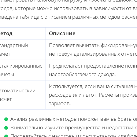
тодов, которые можно использовать в зависимости от в
иведена таблица с описанием различных методов расчет
етод
Описание
тандартный
Позволяет вычитать фиксированную
ычет
не требуя детализированных отчето
етализированные
Предполагает предоставление полн
ычеты
налогооблагаемого дохода.
Используется, если ваша ситуация 
втоматический
расходов или льгот. Расчеты произ
асчет
тарифов.
Анализ различных методов поможет вам выбрать о
Внимательно изучите преимущества и недостатки к
Посоветуйтесь с налоговым консультантом для бол