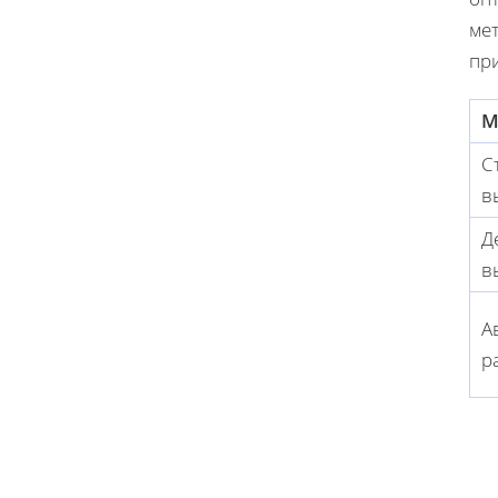
ме
пр
М
С
в
Д
в
А
р