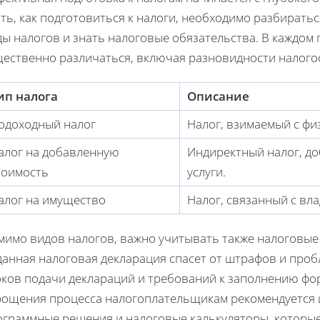
ть, как подготовиться к налоги, необходимо разбирать
ы налогов и знать налоговые обязательства. В каждом 
щественно различаться, включая разновидности налого
ип налога
Описание
одоходный налог
Налог, взимаемый с фи
алог на добавленную
Индиректный налог, до
тоимость
услуги.
алог на имущество
Налог, связанный с в
мимо видов налогов, важно учитывать также налоговые
данная налоговая декларация спасет от штрафов и проб
оков подачи деклараций и требований к заполнению фор
рощения процесса налогоплательщикам рекомендуется
ограммные решения и налоговые калькуляторы, которые