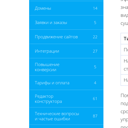
зна
Домены
14
вид
Заявки и заказы
5
су
Продвижение сайтов
22
Т
П
Интеграции
27
Н
Повышение
5
с
конверсии
Н
Тарифы и оплата
4
По
Редактор
61
конструктора
по
ср
Технические вопросы
87
и частые ошибки
уп
пр