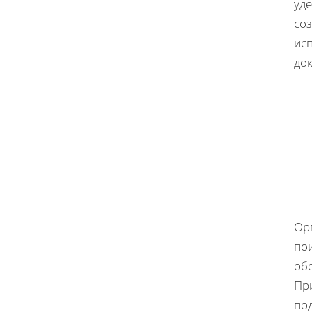
уде
соз
ис
до
Ор
по
об
Пр
под