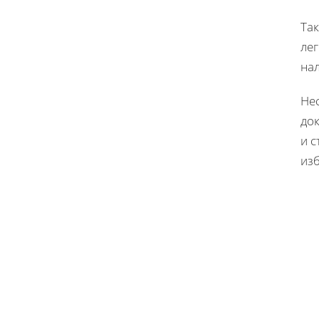
Та
лег
на
Не
до
и с
из