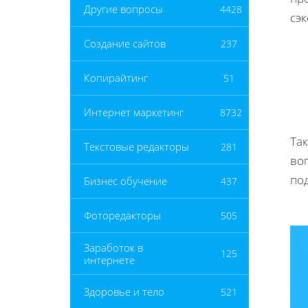
Другие вопросы
4428
сэ
Создание сайтов
237
Копирайтинг
51
Интернет маркетинг
8732
Та
Текстовые редакторы
281
во
по
Бизнес обучение
437
Фоторедакторы
505
Заработок в
125
интернете
Здоровье и тело
521