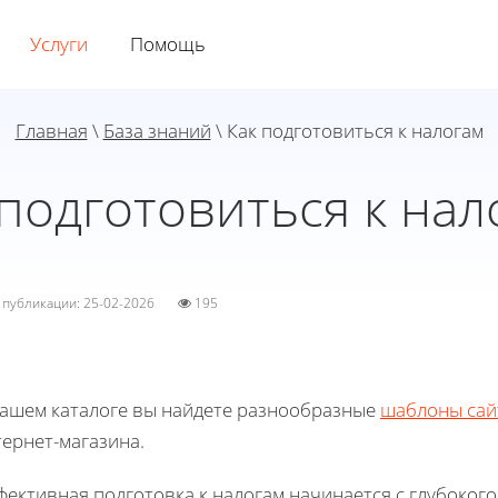
Услуги
Помощь
Главная
\
База знаний
\ Как подготовиться к налогам
 подготовиться к нал
а публикации: 25-02-2026
195
нашем каталоге вы найдете разнообразные
шаблоны сай
ернет-магазина.
фективная подготовка к налогам начинается с глубоког