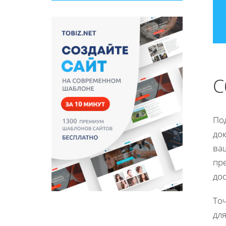
С
По
док
ваш
пре
дос
Точ
дл