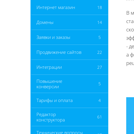
Интернет магазин
18
В м
ста
Домены
14
ско
Заявки и заказы
5
эф
- д
Продвижение сайтов
22
а 
ре
Интеграции
27
Повышение
5
конверсии
Тарифы и оплата
4
Редактор
61
конструктора
Технические вопросы