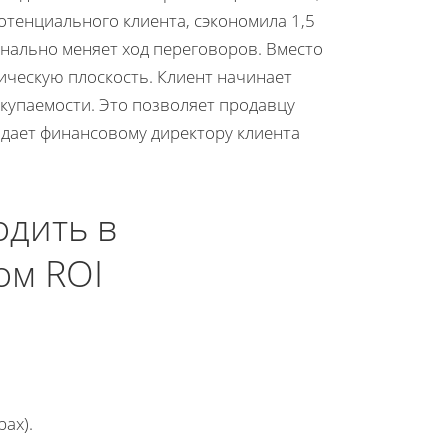
потенциального клиента, сэкономила 1,5
инально меняет ход переговоров. Вместо
ическую плоскость. Клиент начинает
окупаемости. Это позволяет продавцу
 дает финансовому директору клиента
одить в
ом ROI
ах).