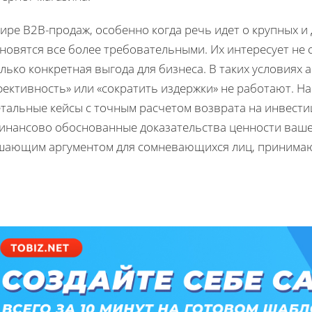
ире B2B-продаж, особенно когда речь идет о крупных 
новятся все более требовательными. Их интересует не 
лько конкретная выгода для бизнеса. В таких условиях
фективность» или «сократить издержки» не работают. Н
етальные кейсы с точным расчетом возврата на инвестиц
финансово обоснованные доказательства ценности ваше
шающим аргументом для сомневающихся лиц, принима