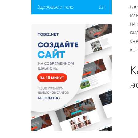
где
Здоровье и тело
521
млн
ги
вид
ув
ко
К
э