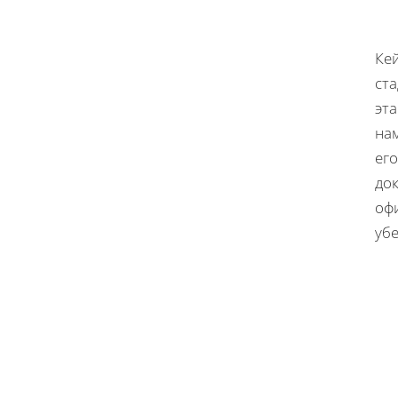
Кей
ста
эт
на
его
до
оф
уб