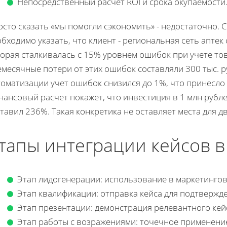
Непосредственный расчет ROI и срока окупаемости
сто сказать «мы помогли сэкономить» - недостаточно. С
бходимо указать, что клиент - региональная сеть аптек 
торая сталкивалась с 15% уровнем ошибок при учете то
емесячные потери от этих ошибок составляли 300 тыс. 
оматизации учет ошибок снизился до 1%, что принесло 
ансовый расчет покажет, что инвестиция в 1 млн рублей
тавил 236%. Такая конкретика не оставляет места для 
тапы интеграции кейсов в
Этап лидогенерации: использование в маркетингов
Этап квалификации: отправка кейса для подтвержде
Этап презентации: демонстрация релевантного кейс
Этап работы с возражениями: точечное применение