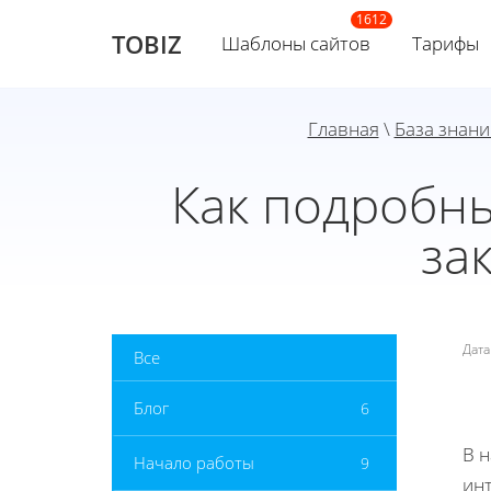
TOBIZ
Шаблоны сайтов
Тарифы
Главная
\
База знани
Как подробны
за
Дат
Все
Блог
6
В 
Начало работы
9
инт