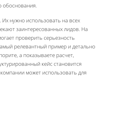
о обоснования.
и. Их нужно использовать на всех
влекают заинтересованных лидов. На
могает проверить серьезность
самый релевантный пример и детально
спорите, а показываете расчет,
уктурированный кейс становится
 компании может использовать для