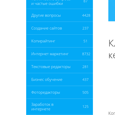
87
и частые ошибки
Другие вопросы
4428
Создание сайтов
237
К
Копирайтинг
51
к
Интернет маркетинг
8732
Текстовые редакторы
281
Бизнес обучение
437
Фоторедакторы
505
Заработок в
125
интернете
Ко