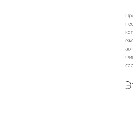
Про
нео
ко
еж
авт
Фин
сос
Э