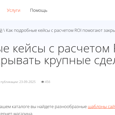
Услуги
Помощь
й
\ Как подробные кейсы с расчетом ROI помогают закр
е кейсы с расчетом
крывать крупные сде
а публикации: 23-09-2025
456
нашем каталоге вы найдете разнообразные
шаблоны сай
ернет-магазина.