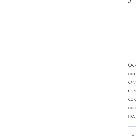
Ос
ци
сл
сод
сок
цит
по