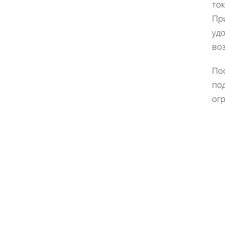
ток
Пр
уд
во
По
по
огр