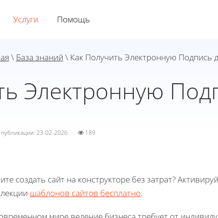
Услуги
Помощь
ая
\
База знаний
\ Как Получить Электронную Подпись 
ть Электронную Под
а публикации: 23-02-2026
189
ите создать сайт на конструкторе без затрат? Активиру
ллекции
шаблонов сайтов бесплатно
.
современном мире ведение бизнеса требует от индивид