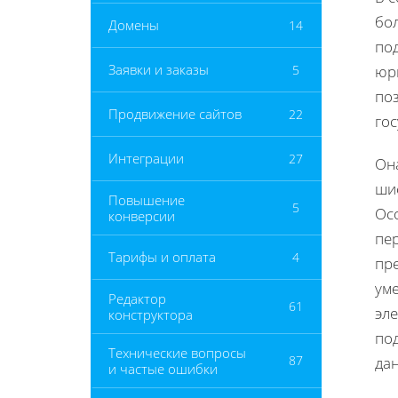
бо
Домены
14
по
Заявки и заказы
5
юр
по
Продвижение сайтов
22
го
Интеграции
27
Он
ши
Повышение
5
Ос
конверсии
пе
Тарифы и оплата
4
пр
ум
Редактор
61
эл
конструктора
по
Технические вопросы
87
дан
и частые ошибки