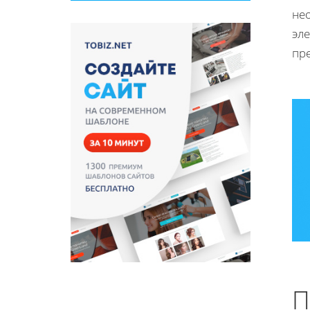
нео
эле
пр
П