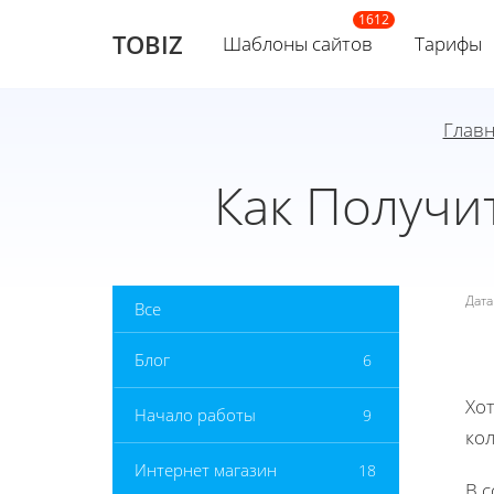
TOBIZ
Шаблоны сайтов
Тарифы
Главн
Как Получи
Дат
Все
Блог
6
Хот
Начало работы
9
ко
Интернет магазин
18
В 