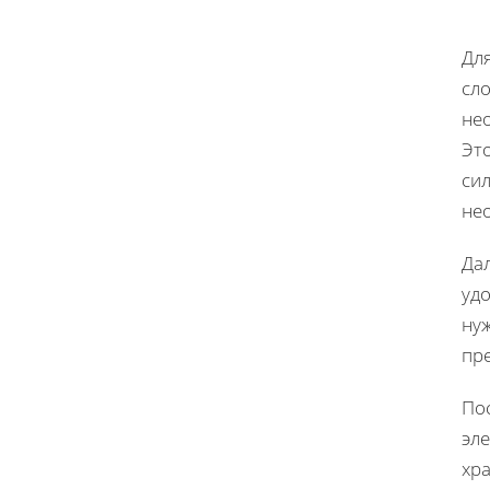
Дл
сло
не
Эт
си
не
Да
уд
ну
пр
По
эл
хр