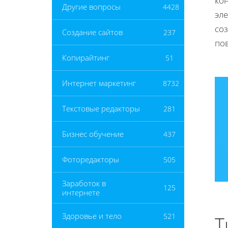
ко
Другие вопросы
4428
эл
со
Создание сайтов
237
по
Копирайтинг
51
Интернет маркетинг
8732
Текстовые редакторы
281
Бизнес обучение
437
Фоторедакторы
505
Заработок в
125
интернете
Здоровье и тело
521
Т