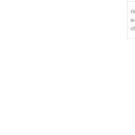
И
в
о