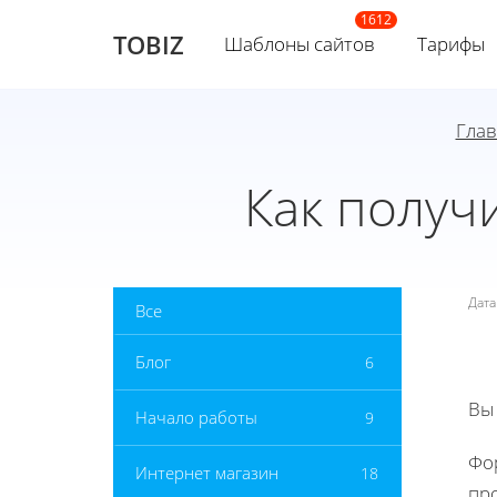
TOBIZ
Шаблоны сайтов
Тарифы
Глав
Как получ
Дат
Все
Блог
6
Вы
Начало работы
9
Фо
Интернет магазин
18
пр