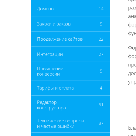
раз
Домены
14
ана
Заявки и заказы
5
фо
фу
Продвижение сайтов
22
Фор
Интеграции
27
фор
пр
Повышение
5
до
конверсии
уп
Тарифы и оплата
4
Редактор
61
конструктора
Технические вопросы
87
и частые ошибки
Бл