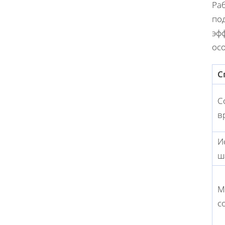
Ра
по
эф
ос
С
С
в
И
ш
М
с