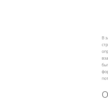
В з
ст
опр
вз
бы
фо
по
О