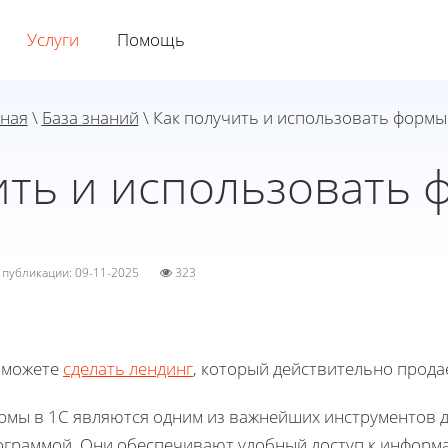
Услуги
Помощь
ная
\
База знаний
\ Как получить и использовать формы
ить и использовать 
а публикации: 09-11-2025
323
 можете
сделать лендинг
, который действительно прода
рмы в 1С являются одним из важнейших инструментов д
ограммой. Они обеспечивают удобный доступ к информ