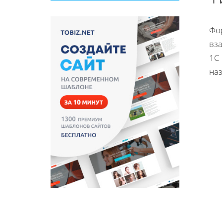
Фо
вз
1С
на