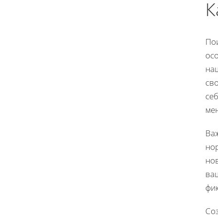
К
Пои
осо
наш
сво
себ
ме
Важ
но
нов
ваш
фи
Со