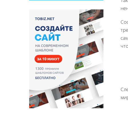
Так
не
Со
тр
са
что
Сле
мир