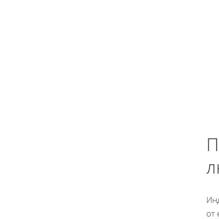
П
л
Ин
от 