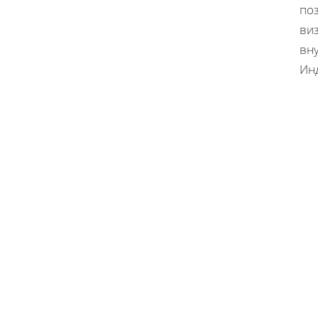
по
виз
вн
Ин