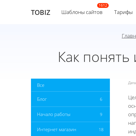
TOBIZ
Шаблоны сайтов
Тарифы
Главн
Как понять
Дат
Все
Цел
Блог
6
ос
опр
Начало работы
9
на
Интернет магазин
18
ин