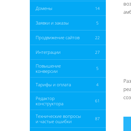
воз
Домены
14
ам
Заявки и заказы
5
Продвижение сайтов
22
Интеграции
27
Повышение
5
конверсии
Ра
Тарифы и оплата
4
ре
со
Редактор
61
конструктора
Технические вопросы
87
и частые ошибки