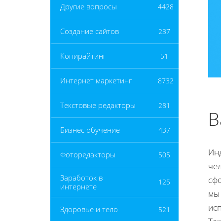
Другие вопросы
4428
Создание сайтов
237
Копирайтинг
51
Интернет маркетинг
8732
Текстовые редакторы
281
В
Бизнес обучение
437
Инд
Фоторедакторы
505
чел
Заработок в
сф
125
интернете
мы
ис
Здоровье и тело
521