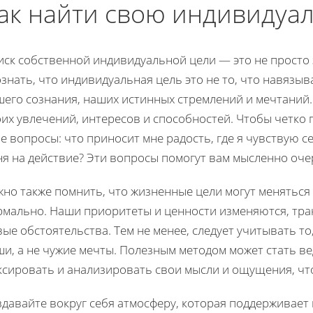
ак найти свою индивидуа
ск собственной индивидуальной цели — это не просто з
знать, что индивидуальная цель это не то, что навязывае
его сознания, наших истинных стремлений и мечтаний. 
их увлечений, интересов и способностей. Чтобы четко 
е вопросы: что приносит мне радость, где я чувствую 
ня на действие? Эти вопросы помогут вам мысленно оче
но также помнить, что жизненные цели могут меняться
рмально. Наши приоритеты и ценности изменяются, тра
ые обстоятельства. Тем не менее, следует учитывать т
и, а не чужие мечты. Полезным методом может стать ве
ксировать и анализировать свои мысли и ощущения, что
здавайте вокруг себя атмосферу, которая поддерживает