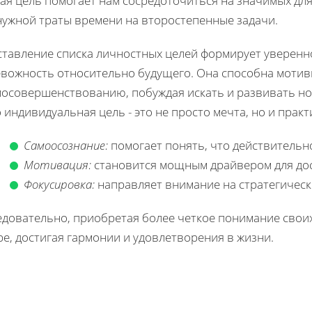
ая цель помогает нам сосредоточиться на значимых для
нужной траты времени на второстепенные задачи.
ставление списка личностных целей формирует уверенн
евожность относительно будущего. Она способна мотив
мосовершенствованию, побуждая искать и развивать но
 индивидуальная цель - это не просто мечта, но и прак
Самоосознание:
помогает понять, что действительно
Мотивация:
становится мощным драйвером для дос
Фокусировка:
направляет внимание на стратегическ
довательно, приобретая более четкое понимание своих 
е, достигая гармонии и удовлетворения в жизни.