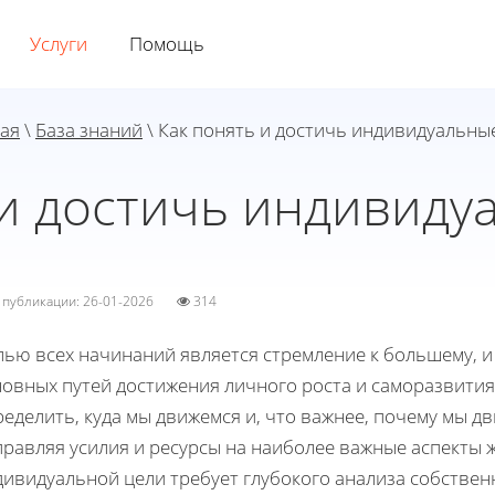
Услуги
Помощь
ая
\
База знаний
\ Как понять и достичь индивидуальны
 и достичь индивиду
а публикации: 26-01-2026
314
ью всех начинаний является стремление к большему, и 
новных путей достижения личного роста и саморазвити
еделить, куда мы движемся и, что важнее, почему мы д
правляя усилия и ресурсы на наиболее важные аспекты
дивидуальной цели требует глубокого анализа собствен