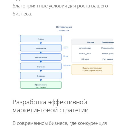
благоприятные условия для роста вашего
бизнеса.
Оптимизация
процессов
Анализ
Методы
Преимущества
Анализ
Автоматизация
Меньше ошибок
Узкие места
Анализ данных
Выявить узлы
Метод
Автоматизация
Обучение
Рост навыков
Обучение
Обучение
Правильная оптимизация
— рост и эффективность
Внедрение
Эффективность
Рост бизнеса
Разработка эффективной
маркетинговой стратегии
В современном бизнесе, где конкуренция